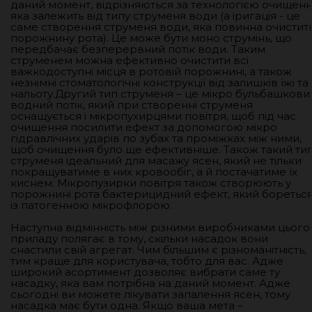
даний момент, відрізняються за технологією очищенн
яка залежить від типу струменя води (а іригація - це
саме створення струменя води, яка повинна очистит
порожнину рота). Це може бути моно струмінь, що
передбачає безперервний потік води. Таким
струменем можна ефективно очистити всі
важкодоступні місця в ротовій порожнині, а також
незнімні стоматологічні конструкції від залишків їжі та
нальоту.Другий тип струменя – це мікро бульбашкови
водний потік, який при створенні струменя
оснащується і мікропухирцями повітря, щоб під час
очищення посилити ефект за допомогою мікро
гідравлічних ударів по зубах та проміжках між ними,
щоб очищення було ще ефективніше. Також такий ти
струменя ідеальний для масажу ясен, який не тільки
покращуватиме в них кровообіг, а й постачатиме їх
киснем. Мікропузирки повітря також створюють у
порожнині рота бактерицидний ефект, який боретьс
із патогенною мікрофлорою.
Наступна відмінність між різними виробниками цього
приладу полягає в тому, скільки насадок вони
снастили свій агрегат. Чим більшим є різноманітність,
тим краще для користувача, тобто для вас. Адже
широкий асортимент дозволяє вибрати саме ту
насадку, яка вам потрібна на даний момент. Адже
сьогодні ви можете лікувати запалення ясен, тому
насадка має бути одна. Якщо ваша мета –