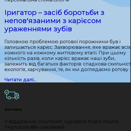
Іригатор – засіб боротьби з
непов'язаними з карієсом
ураженнями зубів
Головною проблемою ротової порожнини був і
залишається карієс. Захворювання, яке вражає всіх 
кожного на кожному життєвому етапі. При цьому
кількість разів, коли карієс вражає наші зуби,
залежить від багатьох факторів: спадкова схильніст
екологія, харчування, те, як ми доглядаємо ротову 
Читати далі...
Доставка
У відділення, поштомат, кур’єром Нової пошти,
Укрпошта або самовивіз.