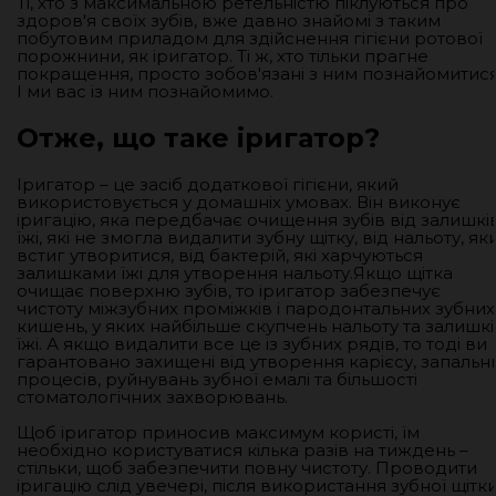
Ті, хто з максимальною ретельністю піклуються про
здоров'я своїх зубів, вже давно знайомі з таким
побутовим приладом для здійснення гігієни ротової
порожнини, як іригатор. Ті ж, хто тільки прагне
покращення, просто зобов'язані з ним познайомитися
І ми вас із ним познайомимо.
Отже, що таке іригатор?
Іригатор – це засіб додаткової гігієни, який
використовується у домашніх умовах. Він виконує
іригацію, яка передбачає очищення зубів від залишкі
їжі, які не змогла видалити зубну щітку, від нальоту, як
встиг утворитися, від бактерій, які харчуються
залишками їжі для утворення нальоту.Якщо щітка
очищає поверхню зубів, то іригатор забезпечує
чистоту міжзубних проміжків і пародонтальних зубних
кишень, у яких найбільше скупчень нальоту та залишкі
їжі. А якщо видалити все це із зубних рядів, то тоді ви
гарантовано захищені від утворення карієсу, запальн
процесів, руйнувань зубної емалі та більшості
стоматологічних захворювань.
Щоб іригатор приносив максимум користі, їм
необхідно користуватися кілька разів на тиждень –
стільки, щоб забезпечити повну чистоту. Проводити
іригацію слід увечері, після використання зубної щітк