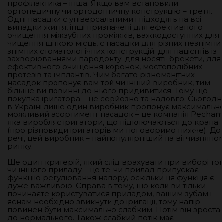
профілактика – інша. Якщо вам встановили
ортопедичну чи ортодонтичну конструкцію – третя.
Одні насадки є універсальними і підходять на всі
випадки життя, інші призначені для ефективного
очищення міжзубних проміжків, важкодоступних для
чищення щіткою місць, є насадки для різних незнімних
знімних стоматологічних конструкцій; для пацієнтів із
захворюваннями пародонту; для носять брекети, для
ефективного очищення коронок, мостоподібних
протезів та імплантів. Чим багато різноманітних
насадок пропонує вам той чи інший виробник, тим
більше ви повинні до нього придивитися. Тому що
покупка іригатора – це серйозно та надовго. Сьогодн
в Україні лише один виробник пропонує максимальн
можливий асортимент насадок – це компанія Pecham
яка виробляє іригатори, що підключаються до крана
(про різновиди іригаторів ми поговоримо нижче). До
речі, цей виробник – найпопулярніший на вітчизняно
ринку.
Ще один критерій, який слід врахувати при виборі то
чи іншого приладу – це те, чи прилад припускає
функцію регулювання напору, оскільки ця функція є
дуже важливою. Справа в тому, що коли ви тільки
починаєте користуватися приладом, вашим зубам і
яснам необхідно звикнути до іригації, тому напір
повинен бути максимально слабким. Потім він зроста
до нормального. Також слабкий потік має