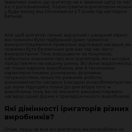
(важливо знати, що іригатор не є заміною щітці та паст
а є її доповненням). Користуватися іригатором можн
у будь-якому віці (починаючи з 7 років під наглядом
батьків).
Але щоб іригатор приніс відчутний і швидкий ефект,
він повинен бути підібраний дуже грамотно -
використовувалися правильні, відповідні насадки, він
повинен бути безпечним для вас під час його
використання. Тому вирушаючи за покупкою,
озброїться знаннями про всіх іригаторів, які сьогодні
представлені на нашому ринку. Всі вони відрізняютьс
не тільки маркою виробника, але й технічними
характеристиками, розмірами, формами,
потужностями, кількістю режимів роботи,
різноманітністю насадок (насадки розробляються так
що вони підходять тільки до іригатора того ж
виробника, тому ви не зможете використовувати
насадку однієї фірми з приладом іншого виробника).
Які дімінності іригаторів різних
виробників?
Отже, перш за все всі іригатори, які розроблені на