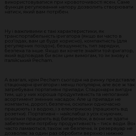
використовуватися при кровоточивості ясен. Саме
функція регулювання напору дозволить створювати
натиск, який вам потрібен.
Ну і важливими є такі характеристики, як
транспортабельність іригатора (якщо ви часто в
роз'їздах, вам це буде корисно), компактність (для
регулярних поїздок), безшумність, тип зарядки,
безпека та інше. Якщо ви хочете знайти той іригатор,
який відповідав би всім цим вимогам, то їм знову є
італійський Pecham.
А взагалі, крім Pecham сьогодні на ринку представле
стаціонарні іригатори і менш популярні, але все ж так
затребувані портативні прилади. Стаціонарні вигідні
тим, що у них хороша продуктивність та непоганий
асортимент змінних насадок. Але ці прилади не
компактні, дорогі, безпечні, оскільки одночасно
працюють і з водою, і з електрикою (працюють від
розетки). Портативні – найслабші з усіх існуючих,
оскільки працюють від батарейок, а вони не здатні
забезпечити потрібну продуктивність – тиск води. Во
часто ламаються, також не безпечні, їх резервуар не
дозволяє за один раз обробити верхню і нижню