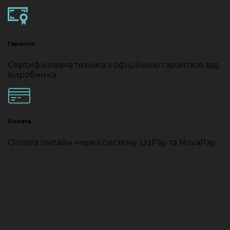
Гарантія
Сертифікована техніка з офіційною гарантією від
виробника.
Оплата
Оплата онлайн через систему LiqPay та NovaPay