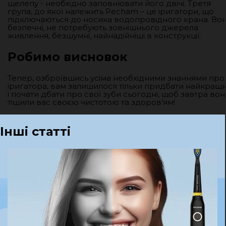
щелепу - необхідно заповнювати його двічі. Третя
група, до якої належить Pecham – це іригатори, що
підключаються до носика водопровідного крана. Во
безпечні, не потребують зовнішнього джерела
живлення, безшумні, найнадійніші в конструкції.
Робимо висновок
Тепер, озброївшись усіма необхідними знаннями про
іригатора, вам залишилося тільки придбати найкращ
і почати дбати про свої зуби сьогодні, щоб завтра вон
тішили вас своєю чистотою та здоров'ям!
Інші статті