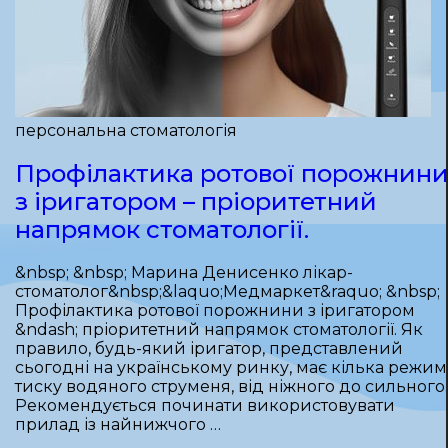
персональна стоматологія
Профілактика ротової порожнин
з іригатором – пріоритетний
напрямок стоматології.
&nbsp; &nbsp; Марина Денисенко лікар-
стоматолог&nbsp;&laquo;Медмаркет&raquo; &nbsp;
Профілактика ротової порожнини з іригатором
&ndash; пріоритетний напрямок стоматології. Як
правило, будь-який іригатор, представлений
сьогодні на українському ринку, має кілька режим
тиску водяного струменя, від ніжного до сильного.
Рекомендується починати використовувати
прилад із найнижчого …