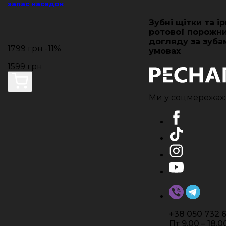
запас насадок
Зубні щітки та і
ротової порожн
догляду за зуба
1799 грн
-11%
умовах
1599 грн
Ми у соцмережах:
+38 050 732 6
Пт 9.00 – 18.0