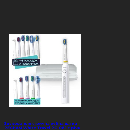
Звукова електрична зубна щітка
PECHAM White Travel PC-081 + річний