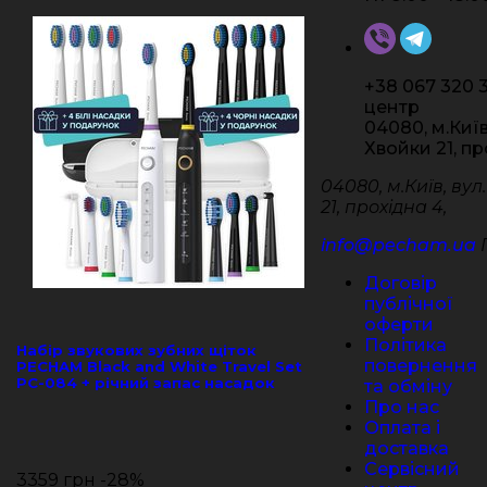
+38 067 320 3
центр
04080, м.Київ
Хвойки 21, пр
04080, м.Київ, вул
21, прохідна 4,
info@pecham.ua
Договір
публічної
оферти
Політика
Набір звукових зубних щіток
повернення
PECHAM Black and White Travel Set
PC-084 + річний запас насадок
та обміну
Про нас
Оплата і
доставка
Сервісний
3359 грн
-28%