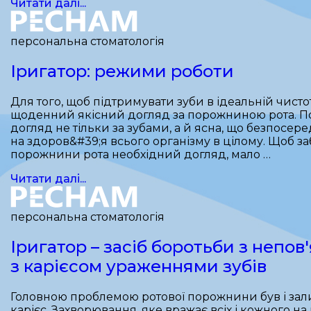
Читати далі...
персональна стоматологія
Іригатор: режими роботи
Для того, щоб підтримувати зуби в ідеальній чисто
щоденний якісний догляд за порожниною рота. П
догляд не тільки за зубами, а й ясна, що безпосер
на здоров&#39;я всього організму в цілому. Щоб з
порожнини рота необхідний догляд, мало …
Читати далі...
персональна стоматологія
Іригатор – засіб боротьби з непо
з карієсом ураженнями зубів
Головною проблемою ротової порожнини був і за
карієс. Захворювання, яке вражає всіх і кожного н