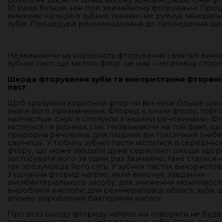
10 разів більше, ніж при звичайному фторуванні. Про
вимиває кальцій із зубних тканин і не руйнує мінераль
зубів. Процедура рекомендована до проведення щор
Незважаючи на корисність фторування і взагалі вик
зубних паст, що містять фтор, це має і негативну сторо
Шкода фторування зубів та використання фторвмі
паст
Щоб зрозуміти корисний фтор чи він несе більше шко
знати його призначення. Фторид є іоном фтору, тобто 
найчастіше існує в сполуках з іншими речовинами. Ф
містяться і в рідинах, і їжі. Незважаючи на той факт, 
природна речовина, для людини він токсичний (небе
свинець). У тюбику зубної пасти міститься в середньо
фтору, що може завдати дуже серйозної шкоди здор
застосувати його за один раз.Звичайно, таке статися 
так зрозуміліша його суть. У зубних пастах використо
з'єднання фторид натрію, який виконує завдання
антибактеріального засобу, для зниження можливост
виробляти кислоти, для ремінералізації області зуба, 
впливу вироблених бактеріями кислот.
Про всю шкоду фториду натрію ми говорити не буде
зупинимося тільки на його вплив на зуби. Отже, якщо 