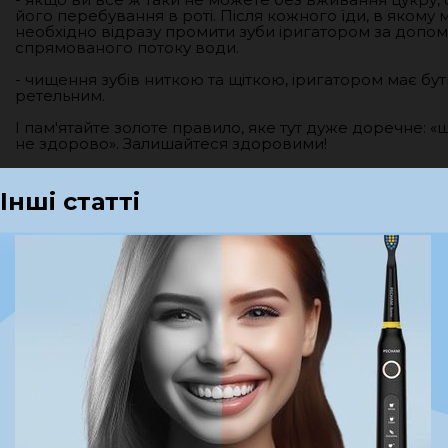
його перебування в роті. Після кожного їди, в якому м
необхідно відразу промити зуби іригатором за допо
спрямованого потоку води.
- чищення зубів ниткою та щіткою, іригатором має б
ретельним.
І пам'ятайте золоте правило, яке тут дуже доречне: «
не здорово». Залишайтеся здоровими!
Інші статті