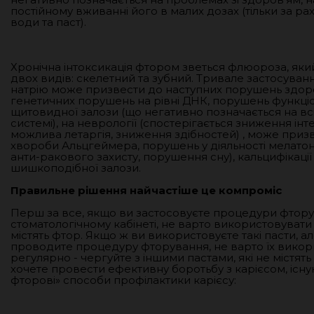
постійному вживанні його в малих дозах (тільки за ра
води та паст).
Хронічна інтоксикація фтором зветься флюороза, яки
двох видів: скелетний та зубний. Тривале застосува
натрію може призвести до наступних порушень здоров
генетичних порушень на рівні ДНК, порушень функці
щитовидної залози (що негативно позначається на вс
системі), на неврології (спостерігається зниження інте
можлива летаргія, зниження здібностей) , може приз
хвороби Альцгеймера, порушень у діяльності мелатон
анти-ракового захисту, порушення сну), кальцифікації
шишкоподібної залози.
Правильне рішення найчастіше це компроміс
Перш за все, якщо ви застосовуєте процедури фтор
стоматологічному кабінеті, не варто використовувати
містять фтор. Якщо ж ви використовуєте такі пасти, а
проводите процедуру фторування, не варто їх викор
регулярно - чергуйте з іншими пастами, які не містят
хочете провести ефективну боротьбу з карієсом, існую
фторові» способи профілактики карієсу: