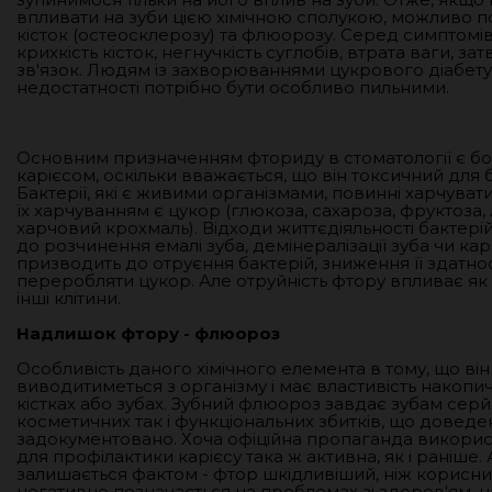
впливати на зуби цією хімічною сполукою, можливо
кісток (остеосклерозу) та флюорозу. Серед симптомів:
крихкість кісток, негнучкість суглобів, втрата ваги, за
зв'язок. Людям із захворюваннями цукрового діабету
недостатності потрібно бути особливо пильними.
Основним призначенням фториду в стоматології є бо
карієсом, оскільки вважається, що він токсичний для б
Бактерії, які є живими організмами, повинні харчуват
їх харчуванням є цукор (глюкоза, сахароза, фруктоза,
харчовий крохмаль). Відходи життєдіяльності бактері
до розчинення емалі зуба, демінералізації зуба чи кар
призводить до отруєння бактерій, зниження її здатнос
переробляти цукор. Але отруйність фтору впливає як н
інші клітини.
Надлишок фтору -
флюороз
Особливість даного хімічного елемента в тому, що ві
виводитиметься з організму і має властивість накопи
кістках або зубах. Зубний флюороз завдає зубам серй
косметичних так і функціональних збитків, що доведен
задокументовано. Хоча офіційна пропаганда викори
для профілактики карієсу така ж активна, як і раніше.
залишається фактом - фтор шкідливіший, ніж корисний
негативно позначається на проблемах зі здоров'ям, н