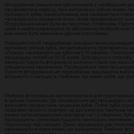
Фторування (зміцнення зубної емалі) є необхідним дл
профілактики карієсу, при витонченні зубної емалі, п
чутливості зубів (захворюванні, яке називається гіпере
проведеного лікування ясен, після професійного очи
Фторування може бути як простим, і глибоким. Прос
зубів є найпоширенішою та абсолютно безболісною 
яка може бути виконана двома способами.
Перший спосіб передбачає використання індивідуаль
воскових зліпків зубів, які заповнюють препаратом, щ
«Ложку» накладають на зуби на 5-15 хвилин. Повторю
процедуру потрібно 10-15 разів. Для другого способу
використовують фторвмісні розчини і лаки, які нанос
спеціальним пензликом. Проводиться така процедура 
Просте фторування не передбачає відкладень висо
фтористого кальцію в глибинах пір емалі зубів, що ру
Глибоке фторування застосовується для ґрунтовнішої 
в зубних тканинах. До проведення цієї процедури не
виконати професійне чищення зубів. Потім зуби осу
подачею теплого повітря і за допомогою тампона на
емаль-запечатувальний препарат на 1-2 хвилини. Зуби
просушують і ретельно тушують тампоном, змоченим
гідроксиду міді кальцію. Дана процедура дає можлив
проникнути в пори емалі, що руйнується. Глибоке фт
дозволяє досягти більш високу концентрацію іонів ф