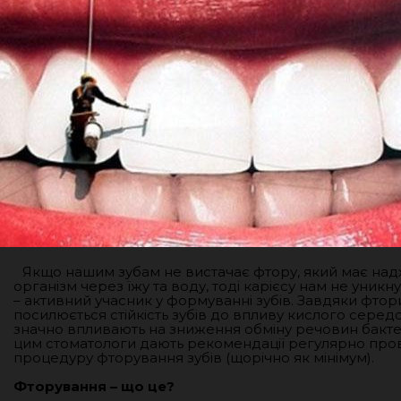
Якщо нашим зубам не вистачає фтору, який має над
організм через їжу та воду, тоді карієсу нам не уникн
– активний учасник у формуванні зубів. Завдяки фто
посилюється стійкість зубів до впливу кислого серед
значно впливають на зниження обміну речовин бактері
цим стоматологи дають рекомендації регулярно про
процедуру фторування зубів (щорічно як мінімум).
Фторування – що це?