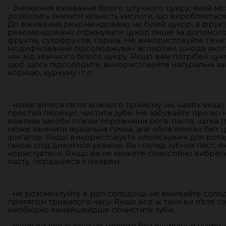
- Зниження вживання білого штучного цукру, який міст
дозволить знизити кількість кислоти, що виробляється
До вживання рекомендовано не білий цукор, а фрукт
рекомендовано отримувати цукор лише за допомог
фруктів, сухофруктів, горіхів. Не використовуйте ген
модифікований підсолоджувач аспартам, шкода яког
ніж від звичного білого цукру. Якщо вам потрібен цук
щоб щось підсолодити, використовуйте натуральні за
корицю, куркуму і т.п.
- намагайтеся після кожного прийому їжі, навіть якщо
простий перекус, чистити зуби. Не забувайте про всі і
важливі засоби гігієни порожнини рота: паста, щітка (
може замінити жувальна гумка, але обов'язково без цу
іригатор. Якщо використовуєте ополіскувачі для рота, 
також слід дивитися уважно. Як і склад зубних паст, 
користуєтеся. Якщо ви не можете самостійно вибрати
пасту, порадьтеся з лікарем.
- не розсмоктуйте в роті солодощі, не вживайте соло
протягом тривалого часу. Якщо все ж таки ви п'єте с
необхідно якнайшвидше почистити зуби.
- якщо ви все ж таки не можете без вживання цукру,