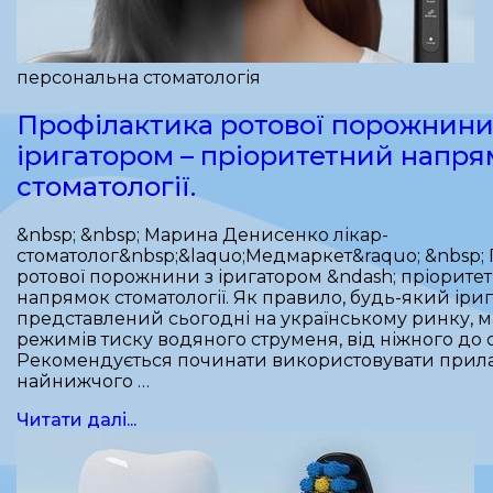
персональна стоматологія
Профілактика ротової порожнини
іригатором – пріоритетний напря
стоматології.
&nbsp; &nbsp; Марина Денисенко лікар-
стоматолог&nbsp;&laquo;Медмаркет&raquo; &nbsp;
ротової порожнини з іригатором &ndash; пріорите
напрямок стоматології. Як правило, будь-який іриг
представлений сьогодні на українському ринку, м
режимів тиску водяного струменя, від ніжного до 
Рекомендується починати використовувати прила
найнижчого …
Читати далі...