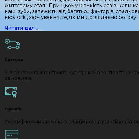
життєвому етапі. При цьому кількість разів, коли к
наші зуби, залежить від багатьох факторів: спадков
екологія, харчування, те, як ми доглядаємо ротову 
Читати далі...
Доставка
У відділення, поштомат, кур’єром Нової пошти, Ук
самовивіз.
Гарантія
Сертифікована техніка з офіційною гарантією від 