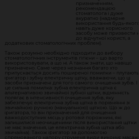
призначенням,
рекомендацією
стоматолога і дуже
акуратно (надмірне
використання будь-яког
навіть дуже корисного
засобу може призвести 
до відчутної користі, а
додаткових стоматологічних проблем).
Також розумно необхідно підходити до вибору
стоматологічних інструментів гігієни – що варто
використовувати, а що ні. А також знати, що навіщо
призначено. Саме через незнання багато хто
припускається досить поширеної помилки – плутають
іригатор і зубну електричну щітку, вважаючи, що ці
засоби призначені для того самого: очищення зубів. І
це сильна помилка: зубна електрична щітка є
альтернативою звичайної зубної щітки, відмінність
полягає в інтенсивності очищення зубів, яку
забезпечує електрична зубна щітка в порівнянні зі
звичайною ручною (мануальною) щіткою. Що ж до
іригатора, то він призначений для очищення
важкодоступних місць у ротовій порожнині, які
залишилися неочищеними після використання щітки (
не має значення, це електрична зубна щітка або
звичайна). Також іригатор за допомогою
спрямованого напору струменя види виконує масаж