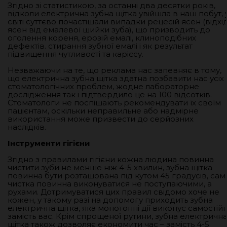
Згідно зі статистикою, за останні два десятки років,
відколи електрична зубна щітка увійшла в наш побут, 
світі суттєво почастішали випадки рецесій ясен (відхі
ясен від емалевої шийки зуба), що призводить до
оголення кореня, ерозій емалі, клиноподібних
дефектів. стирання зубної емалі і як результат
підвищення чутливості та карієсу.
Незважаючи на те, що реклама нас запевняє в тому,
що електрична зубна щітка здатна позбавити нас усіх
стоматологічних проблем, жодне лабораторне
дослідження так і підтвердило це на 100 відсотків.
Стоматологи не поспішають рекомендувати їх своїм
пацієнтам, оскільки неправильне або надмірне
використання може призвести до серйозних
наслідків.
Інструменти гігієни
Згідно з правилами гігієни кожна людина повинна
чистити зуби не менше ніж 4-5 хвилин, зубна щітка
повинна бути розташована під кутом 45 градусів, сам
чистка повинна виконуватися не поступаючими, а
рухами. Дотримуватися цих правил свідомо хоче не
кожен, у такому разі на допомогу приходить зубна
електрична щітка, яка монотонні дії виконує самостій
замість вас. Крім спрощеної рутини, зубна електричн
щітка також дозволяє економити час – замість 4-5