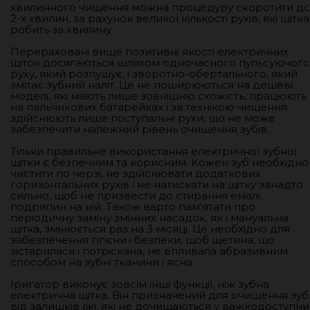
хвилинного чищення можна процедуру скоротити д
2-х хвилин, за рахунок великої кількості рухів, які щітка
робить за хвилину.
Перераховані вище позитивні якості електричних
щіток досягаються шляхом одночасного пульсуючого
руху, який розпушує, і зворотно-обертального, який
змітає зубний наліт. Це не поширюються на дешеві
моделі, які мають лише зовнішню схожість, працюють
на пальчикових батарейках і за технікою чищення
здійснюють лише поступальні рухи, що не може
забезпечити належний рівень очищення зубів.
Тільки правильне використання електричної зубної
щітки є безпечним та корисним. Кожен зуб необхідно
чистити по черзі, не здійснювати додаткових
горизонтальних рухів і не натискати на щітку занадто
сильно, щоб не призвести до стирання емалі,
подряпин на ній. Також варто пам'ятати про
періодичну заміну змінних насадок, як і мануальна
щітка, змінюється раз на 3 місяці. Це необхідно для
забезпечення гігієни і безпеки, щоб щетина, що
зістарилася і потріскана, не впливала абразивним
способом на зубні тканини і ясна.
Іригатор виконує зовсім інші функції, ніж зубна
електрична щітка. Він призначений для очищення зуб
від залишків їжі, які не дочищаються у важкодоступни