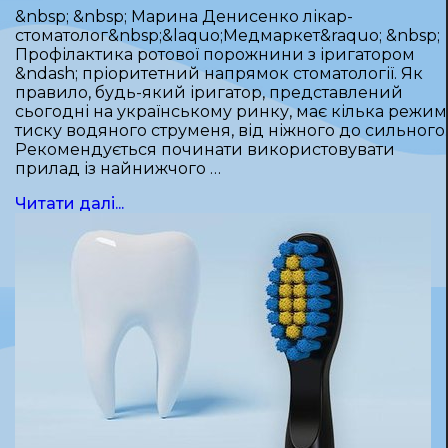
&nbsp; &nbsp; Марина Денисенко лікар-
стоматолог&nbsp;&laquo;Медмаркет&raquo; &nbsp;
Профілактика ротової порожнини з іригатором
&ndash; пріоритетний напрямок стоматології. Як
правило, будь-який іригатор, представлений
сьогодні на українському ринку, має кілька режим
тиску водяного струменя, від ніжного до сильного.
Рекомендується починати використовувати
прилад із найнижчого …
Читати далі...