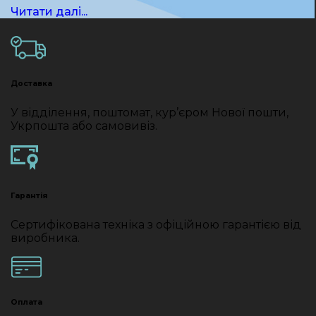
Читати далі...
Доставка
У відділення, поштомат, кур’єром Нової пошти,
Укрпошта або самовивіз.
Гарантія
Сертифікована техніка з офіційною гарантією від
виробника.
Оплата