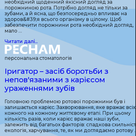
необхідний щоденний якісний догляд за
порожниною рота. Потрібно догляд не тільки за
зубами, а й ясна, що безпосередньо впливає на
здоров&#39;я всього організму в цілому. Щоб
забезпечити порожнини рота необхідний догляд,
мало …
Читати далі...
персональна стоматологія
Іригатор – засіб боротьби з
непов'язаними з карієсом
ураженнями зубів
Головною проблемою ротової порожнини був і
залишається карієс. Захворювання, яке вражає всіх 
кожного на кожному життєвому етапі. При цьому
кількість разів, коли карієс вражає наші зуби,
залежить від багатьох факторів: спадкова схильніст
екологія, харчування, те, як ми доглядаємо ротову 