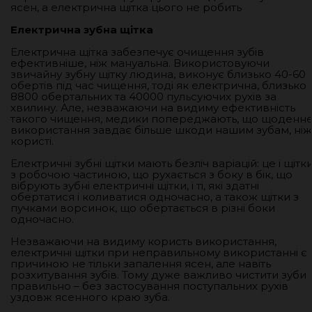
ясен, а електрична щітка цього не робить
Електрична зубна щітка
Електрична щітка забезпечує очищення зубів
ефективніше, ніж мануальна. Використовуючи
звичайну зубну щітку людина, виконує близько 40-60
обертів під час чищення, тоді як електрична, близько
8800 обертальних та 40000 пульсуючих рухів за
хвилину. Але, незважаючи на видиму ефективність
такого чищення, медики попереджають, що щоденн
використання завдає більше шкоди нашим зубам, ніж
користі.
Електричні зубні щітки мають безліч варіацій: це і щітк
з робочою частиною, що рухається з боку в бік, що
вібрують зубні електричні щітки, і ті, які здатні
обертатися і коливатися одночасно, а також щітки з
пучками ворсинок, що обертається в різні боки
одночасно.
Незважаючи на видиму користь використання,
електричні щітки при неправильному використанні є
причиною не тільки запалення ясен, але навіть
розхитування зубів. Тому дуже важливо чистити зуби
правильно – без застосування поступальних рухів
уздовж ясенного краю зуба.