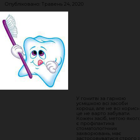
Опубліковано: Травень 24, 2020
У гонитві за гарною
усмішкою всі засоби
хороші, але не всі корисні
це не варто забувати.
Кожен засіб, метою яког
є профілактика
стоматологічних
захворювань, має
застосовуватися строго 