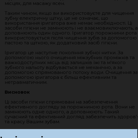
місцях, для масажу ясен.
Таким чином, якщо ви використовуєте для чищення
зубну електричну щітку, це не означає, що
використання іригатора вже немає необхідності. Ці
засоби гігієни не замінюють і не взаємовиключають, а
доповнюють один одного. Іригатор порожнини рота
використовується після чищення зубів за допомогою
пастою та щіткою, як додатковий засіб гігієни.
Іригатор це наступне покоління зубної нитки. За
допомогою нього очищення міжзубних проміжків та
важкодоступних місць від залишків їжі та м'якого
зубного нальоту відбувається не механічно, а за
допомогою спрямованого потоку води. Очищення за
допомогою іригатора є більш ефективним та
нетравматичним.
Висновок
Ці засоби гігієни спрямовані на забезпечення
ефективного догляду за порожниною рота. Вони не
замінюють одне одного, а доповнюють. Такий
сучасний та ефективний догляд забезпечить здоров'
та красу Вашим зубам.