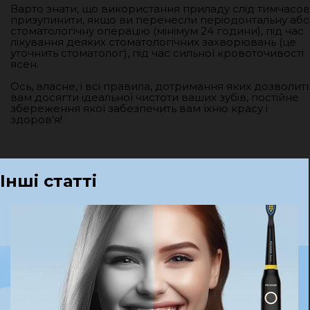
Варто знати, що використання приладу слід тимчасо
призупинити, якщо ви перенесли періодонтальну або
стоматологічну операцію (мінімум 24 години), під час
лікування деяких стоматологічних захворювань (це
уточнить стоматолог), під час сильної кровоточивості
ясен.
Ось, власне, і всі правила, дотримання яких дозволит
вам досягти ідеальної чистоти ваших зубів, постійне
збереження якої забезпечить вам їхню красу і
здоров'я!
Інші статті