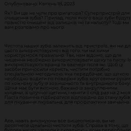
Опубліковано: Квітень 18, 2023
Як? Ви ще не чули про іригатора? Суперпристрій для
очищення зубів? Прилад, після якого ваші зуби будуть
повністю очищені від залишків їжі та нальоту? Тоді ми
вам розповімо про нього.
Чистота наших зубів залежить від пристроїв, які ми дл
цього використовуємо і від того, чи ми ними
користуємося правильно. Так, нам відомо, що для
чищення необхідно використовувати щітку та пасту. Ї
використовують вранці та ввечері після їжі. Щоб ці
засоби приносили користь, чистити потрібно
спеціальною методикою, яка передбачає, що щіткою
необхідно водити по поверхні зубів круговими рухам
по кожному зубу із зовнішнього та внутрішнього боку.
Щітка має бути якісною, бажано із закругленими
кінцями, зі штучної щетини, і міняти її слід раз на 2 місяц
Паста повинна підбиратися відповідно до стану зубів:
для лікування лікувальна, для профілактики звичайна.
Але, навіть виконуючи все вищеописане, ви не
досягнете ідеальної чистоти зубів. Справа в тому, що
будова нашої щелепи є складною – вона передбачає