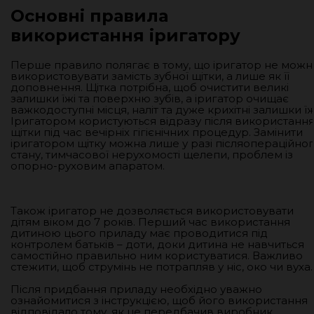
Основні правила
використання іригатору
Перше правило полягає в тому, що іригатор не можн
використовувати замість зубної щітки, а лише як її
доповнення. Щітка потрібна, щоб очистити великі
залишки їжі та поверхню зубів, а іригатор очищає
важкодоступні місця, наліт та дуже крихітні залишки їж
Іригатором користуються відразу після використанн
щітки під час вечірніх гігієнічних процедур. Замінити
іригатором щітку можна лише у разі післяопераційно
стану, тимчасової нерухомості щелепи, проблем із
опорно-руховим апаратом.
Також іригатор не дозволяється використовувати
дітям віком до 7 років. Перший час використання
дитиною цього приладу має проводитися під
контролем батьків – доти, доки дитина не навчиться
самостійно правильно ним користуватися. Важливо
стежити, щоб струмінь не потрапляв у ніс, око чи вуха.
Після придбання приладу необхідно уважно
ознайомитися з інструкцією, щоб його використання
відповідало тому, як це передбачив виробник.