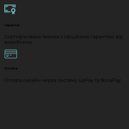
Гарантія
Сертифікована техніка з офіційною гарантією від
виробника.
Оплата
Оплата онлайн через систему LiqPay та NovaPay