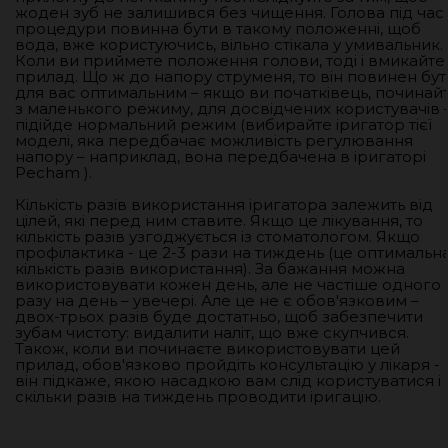
жоден зуб не залишився без чищення. Голова під час
процедури повинна бути в такому положенні, щоб
вода, вже користуючись, вільно стікала у умивальник.
Коли ви приймете положення голови, тоді і вмикайте
прилад. Що ж до напору струменя, то він повинен бут
для вас оптимальним – якщо ви початківець, починай
з маленького режиму, для досвідчених користувачів 
підійде нормальний режим (вибирайте іригатор тієї
моделі, яка передбачає можливість регулювання
напору – наприклад, вона передбачена в іригаторі
Pecham ).
Кількість разів використання іригатора залежить від
цілей, які перед ним ставите. Якщо це лікування, то
кількість разів узгоджується із стоматологом. Якщо
профілактика - це 2-3 рази на тиждень (це оптимальн
кількість разів використання). За бажання можна
використовувати кожен день, але не частіше одного
разу на день – увечері. Але це не є обов'язковим –
двох-трьох разів буде достатньо, щоб забезпечити
зубам чистоту: видалити наліт, що вже скупчився.
Також, коли ви починаєте використовувати цей
прилад, обов'язково пройдіть консультацію у лікаря -
він підкаже, якою насадкою вам слід користуватися і
скільки разів на тиждень проводити іригацію.