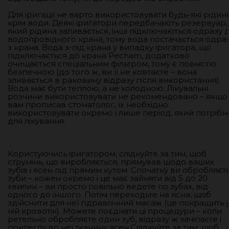
Для іригації не варто використовувати будь-які рідини
крім води. Деякі іригатори передбачають резервуар,
який рідина заливається, інші підключаються одразу 
водопровідного крана, тому вода постачається одра
з крана. Вода з-під крана у випадку іригатора, що
підключається до крана Pecham, додатково
очищається спеціальним фільтром, тому є повністю
безпечною (до того ж, ви її не ковтаєте – вона
зливається в раковину відразу після використання).
Вода має бути теплою, а не холодною. Лікувальні
розчини використовувати не рекомендовано – якщо 
вам прописав стоматолог, їх необхідно
використовувати окремо і лише період, який потрібн
для лікування.
Користуючись іригатором, слідкуйте за тим, щоб
струмінь, що виробляється, прямував щодо ваших
зубів і ясен під прямим кутом. Спочатку ви обробляєт
зуби – кожен окремо і це має зайняти від 5 до 20
хвилин – ви просто повільно ведете по зубах, від
одного до іншого. Потім переходьте на ясна, щоб
здійснити для неї гідравлічний масаж (це покращить 
ній кровотік). Можете поєднати ці процедури – коли
ретельно обробляєте один зуб, відразу ж зачіпаєте і
прилеглу до неї тканину ясен.Слідкуйте за тим, щоб