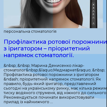
персональна стоматологія
Профілактика ротової порожнин
з іригатором – пріоритетний
напрямок стоматології.
&nbsp; &nbsp; Марина Денисенко лікар-
стоматолог&nbsp;&laquo;Медмаркет&raquo; &nbsp;
Профілактика ротової порожнини з іригатором
&ndash; пріоритетний напрямок стоматології. Як
правило, будь-який іригатор, представлений
сьогодні на українському ринку, має кілька режим
тиску водяного струменя, від ніжного до сильного.
Рекомендується починати використовувати
прилад із найнижчого …