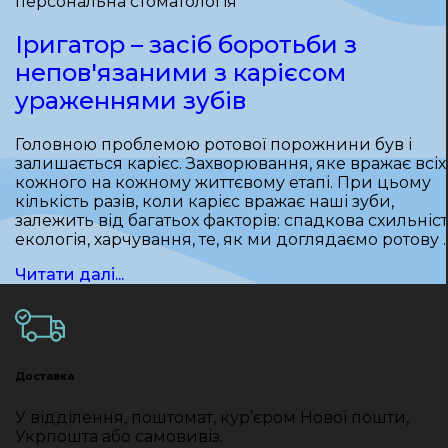
персональна стоматологія
Іригатор – засіб боротьби з
непов'язаними з карієсом
ураженнями зубів
Головною проблемою ротової порожнини був і
залишається карієс. Захворювання, яке вражає всіх 
кожного на кожному життєвому етапі. При цьому
кількість разів, коли карієс вражає наші зуби,
залежить від багатьох факторів: спадкова схильніст
екологія, харчування, те, як ми доглядаємо ротову 
Читати далі...
Доставка
У відділення, поштомат, кур’єром Нової пошти,
Укрпошта або самовивіз.