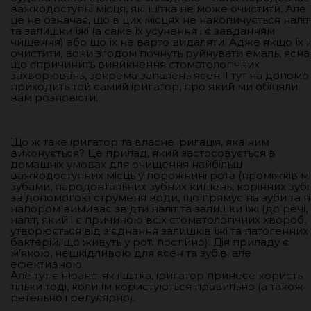
важкодоступні місця, які щітка не може очистити. Але
це не означає, що в цих місцях не накопичується наліт
та залишки їжі (а саме їх усунення і є завданням
чищення) або що їх не варто видаляти. Адже якщо їх 
очистити, вони згодом почнуть руйнувати емаль, ясна
що спричинить виникнення стоматологічних
захворювань, зокрема запалень ясен. І тут на допомо
приходить той самий іригатор, про який ми обіцяли
вам розповісти.
Що ж таке іригатор та власне іригація, яка ним
виконується? Це прилад, який застосовується в
домашніх умовах для очищення найбільш
важкодоступних місць у порожнині рота (проміжків м
зубами, пародонтальних зубних кишень, корінних зубі
за допомогою струменя води, що прямує на зуби та п
напором вимиває звідти наліт та залишки їжі (до речі,
наліт, який і є причиною всіх стоматологічних хвороб,
утворюється від з'єднання залишків їжі та патогенних
бактерій, що живуть у роті постійно). Дія приладу є
м'якою, нешкідливою для ясен та зубів, але
ефективною.
Але тут є нюанс: як і щітка, іригатор принесе користь
тільки тоді, коли їм користуються правильно (а також
ретельно і регулярно).