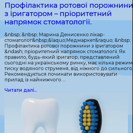
Профілактика ротової порожнин
з іригатором – пріоритетний
напрямок стоматології.
&nbsp; &nbsp; Марина Денисенко лікар-
стоматолог&nbsp;&laquo;Медмаркет&raquo; &nbsp;
Профілактика ротової порожнини з іригатором
&ndash; пріоритетний напрямок стоматології. Як
правило, будь-який іригатор, представлений
сьогодні на українському ринку, має кілька режим
тиску водяного струменя, від ніжного до сильного.
Рекомендується починати використовувати
прилад із найнижчого …
Читати далі...