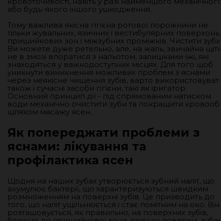
кровоточивості, навіть у разі найменшого механічног
або будь-якого іншого ушкодження.
Тому важлива якісна гігієна ротової порожнини не
тільки жувальних, язичних і вестибулярних поверхонь,
пришийкових зон і міжзубних проміжків. Чистити зуби
Ви можете дуже ретельно, але, на жаль, звичайна щіт
не в змозі впоратися з нальотом, залишками їжі, які
знаходяться у важкодоступних місцях. Для того щоб
уникнути виникнення можливих проблем з яснами
через неякісне чищення зубів, варто використовуват
також і сучасні засоби гігієни, такі як іригатор.
Основний принцип дії - під спрямованим натиском
води механічно очистити зуби та покращити кровообі
шляхом масажу ясен.
Як попереджати проблеми з
яснами: лікування та
профілактика ясен
Щодня на наших зубах утворюється зубний наліт, що
акумулює бактерії, що характеризуються швидким
розмноженням на поверхні зубів. Це призводить до
того, що наліт ущільнюється і стає помітним на око. Він
розташовується, як правильно, на поверхнях зубів,
ближніх до пришийкової зони, язичної поверхні, зуба