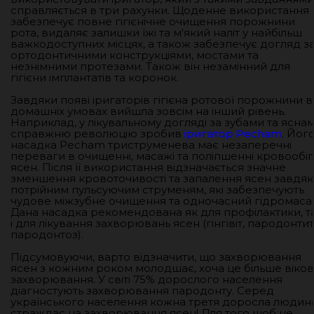
справляється в три рахунки. Щоденне використання
забезпечує повне гігієнічне очищення порожнини
рота, видаляє залишки їжі та м'який наліт у найбільш
важкодоступних місцях, а також забезпечує догляд з
ортодонтичними конструкціями, мостами та
незнімними протезами. Також він незамінний для
гігієни імплантатів та коронок.
Завдяки появі іригаторів гігієна ротової порожнини в
домашніх умовах вийшла зовсім на інший рівень.
Наприклад, у лікувальному догляді за зубами та ясна
справжню революцію зробив
іригатор Pecham
. Йог
насадка Pecham триструменева має незаперечні
переваги в очищенні, масажі та поліпшенні кровообіг
ясен. Після її використання відзначається значне
зменшення кровоточивості та запалення ясен завдя
потрійним пульсуючим струменям, які забезпечують
чудове міжзубне очищення та одночасний гідромаса
Дана насадка рекомендована як для профілактики, т
і для лікування захворювань ясен (гінгівіт, пародонтит
пародонтоз).
Підсумовуючи, варто відзначити, що захворювання
ясен з кожним роком молодшає, хоча це більше віко
захворювання. У світі 75% дорослого населення
діагностують захворювання пародонту. Серед
українського населення кожна третя доросла людин
страждає на захворювання ясен! Для того щоб не