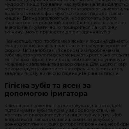
мудрості. Якщо тривалий час зубний наліт видаляєтьс
недостатньо добре, то бактерії утворюють кислоти, як
вражають емаль, формуються також пародонтальні
кишені. Десна запалюються і кровоточать, з рота
з'являється неприємний запах. Якщо таке запалення
вчасно не лікувати, воно пошириться на кісткову
тканину і може призвести до випадання зубів.
Найчастіше, про проблеми з яснами людина дізнаєть
занадто пізно, коли запалення вже набуває хронічної
форми. Для запобігання серйозним проблемам із
зубами, стоматологи рекомендують ретельно стежит
за гігієною порожнини рота, щоб завчасно уникнути
можливих запалень та захворювань. Для цього лікарі
рекомендують використання орального іригатора,
завдяки якому ви якісно підвищите рівень гігієни.
Гігієна зубів та ясен за
допомогою іригатора
Клінічні дослідження підтверджують для того, щоб
підтримувати зуби та ясна у здоровому стані, не
достатньо використовувати лише зубну щітку. Щоб
впоратися з нальотом, залишками їжі на зубах у
важкодоступних місцях ротової порожнини, необхід
використовувати іригатор, який з такими завданнями