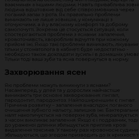
взаєминах з іншими людьми. Навіть приваблива зовні
людина відштовхне від себе співрозмовника через
поганий запах з рота. Як правильно проблеми
виникають не лише зовнішні, у комунікації з
оточуючими, а й у власному комфорті та доброму
самопочутті. Зокрема це стосується ситуацій, коли
спостерігаються проблеми з яснами: запалення,
кровоточивість, хворобливі відчуття при кожному
прийомі їжі. Якщо такі проблеми виникають, лікуванн
тільки у стоматолога в кабінеті буде недостатньо -
необхідно також докладати зусиль і в домашніх умова
Тільки тоді ваші зуби та ясна повернуться в норму.
Захворювання ясен
Які проблеми можуть виникнути з яснами?
Насамперед, у дітей та у дорослих найчастіше
виникають три основні захворювання: гінгівіт,
пародонтит, пародонтоз. Найпоширенішим є гінгівіт.
Причина розвитку – запалення внаслідок поганого
очищення зубного нальоту, залишків їжі. Бактеріальни
наліт накопичується на поверхні зуба, мінералізується 
з часом викликає запалення. Якщо є і подразник, тоді
до ураженої ділянки збільшується приплив крові
видалення токсинів. У такому разі кровоносні судини
збільшуються, що згодом призводить до їх крихкості т