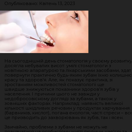
Опубліковано: Квітень 13, 2023
На сьогоднішній день стоматологія у своєму розвитку
досягла небувалих висот: умілі стоматологи з
новітньою апаратурою та лікарськими засобами, здат
повернути практично будь-яким зубам їхню колишню
красу та здоров'я. Але, як показує практика, зі
зростанням можливостей стоматології ще
швидше знижуються показники здоров'я зубів у
населення. І причини цього не завжди у
недобросовісному догляді за зубами, а також у
зовнішніх факторах. Наприклад: наявність великої
кількості шкідливих речовин у продуктах харчування
(барвників, кислот), погана екологія, часті стреси – вс
це призводить до захворювань як зубів, так і ясен.
Звичайно, проблеми з зубами не можуть не
позначатися на особистому житті людини, кар'єрі та