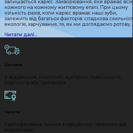
залишається карієс. Захворювання, яке вражає всіх 
кожного на кожному життєвому етапі. При цьому
кількість разів, коли карієс вражає наші зуби,
залежить від багатьох факторів: спадкова схильніст
екологія, харчування, те, як ми доглядаємо ротову 
Читати далі...
Доставка
У відділення, поштомат, кур’єром Нової пошти,
Укрпошта або самовивіз.
Гарантія
Сертифікована техніка з офіційною гарантією від
виробника.