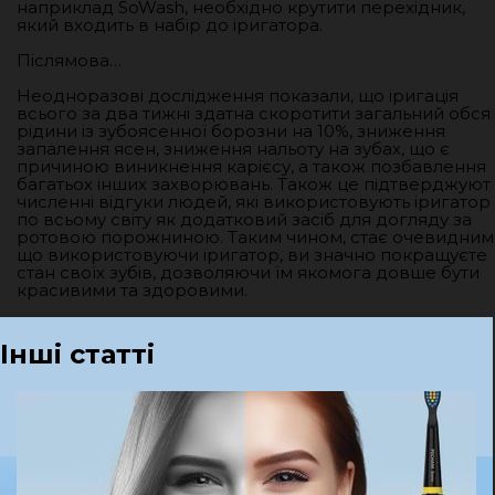
наприклад SoWash, необхідно крутити перехідник,
який входить в набір до іригатора.
Післямова…
Неодноразові дослідження показали, що іригація
всього за два тижні здатна скоротити загальний обся
рідини із зубоясенної борозни на 10%, зниження
запалення ясен, зниження нальоту на зубах, що є
причиною виникнення карієсу, а також позбавлення
багатьох інших захворювань. Також це підтверджуют
численні відгуки людей, які використовують іригатор
по всьому світу як додатковий засіб для догляду за
ротовою порожниною. Таким чином, стає очевидним
що використовуючи іригатор, ви значно покращуєте
стан своїх зубів, дозволяючи їм якомога довше бути
красивими та здоровими.
Інші статті