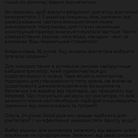
пише по-різному, важко визначитись.
Як правило, щоб відчути результат, іригатор достатнь
використати 2-3 рази на тиждень. Але, залежно від
захворювання, частота використання може
змінюватися. Наприклад, для гігієни незнімних
конструкцій прилад використовується частіше. Часто
використання, рідина, тиск води, насадки - все це
визначає Ваш лікувальний стоматолог.
Владислава, 36 років: Яку модель іригатора вибрати
для всієї родини?
Для використання в домашніх умовах найзручніше
вибрати іригатор, який підключається до
водопровідного крана. Така модель компактна,
підходить для стандартного типу крана, не вимагає
додаткового джерела живлення, безшумна та
безпечна (на відміну від приладів, що працюють від
мережі). Що стосується насадок до іригатора, то для
кожного члена сім'ї необхідно підбирати індивідуаль
(залежно від захворювань та потреб).
Ольга, 24 роки: Який розчин краще підібрати для
іригатора? І чи ефективно використати просту воду?
Вибір рідини для іригатора залежить від ваших цілей:
лікування чи профілактика. Залежно від захворюванн