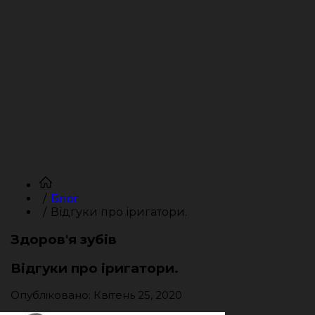
Блог
Відгуки про іригатори.
Здоров'я зубів
Відгуки про іригатори.
Опубліковано: Квітень 25, 2020