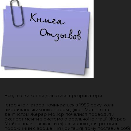
Все, що ви хотіли дізнатися про іригатори
Історія іригатора починається з 1955 року, коли
американським інженером Джон Матінглі та
дантистом Жерар Мойєр почалися проводити
експерименти з системою оральної іригації. Жерар
Мойєр знав, наскільки ефективною для ротової
порожнини є зрошення (іригація), тому поставив собі