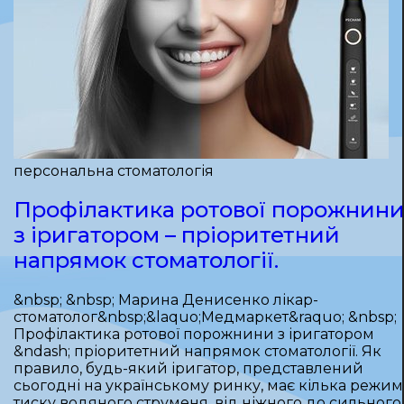
персональна стоматологія
Профілактика ротової порожнин
з іригатором – пріоритетний
напрямок стоматології.
&nbsp; &nbsp; Марина Денисенко лікар-
стоматолог&nbsp;&laquo;Медмаркет&raquo; &nbsp;
Профілактика ротової порожнини з іригатором
&ndash; пріоритетний напрямок стоматології. Як
правило, будь-який іригатор, представлений
сьогодні на українському ринку, має кілька режим
тиску водяного струменя, від ніжного до сильного.