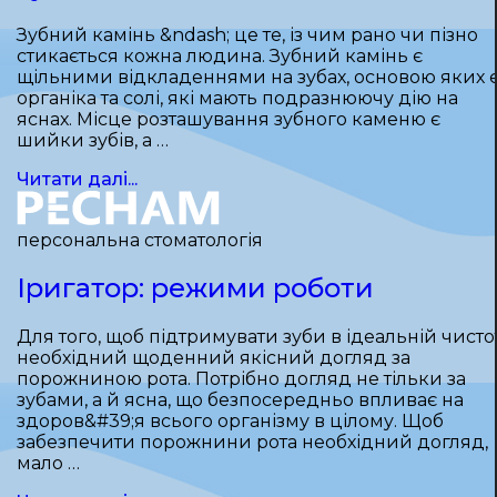
Зубний камінь &ndash; це те, із чим рано чи пізно
стикається кожна людина. Зубний камінь є
щільними відкладеннями на зубах, основою яких 
органіка та солі, які мають подразнюючу дію на
яснах. Місце розташування зубного каменю є
шийки зубів, а …
Читати далі...
персональна стоматологія
Іригатор: режими роботи
Для того, щоб підтримувати зуби в ідеальній чистот
необхідний щоденний якісний догляд за
порожниною рота. Потрібно догляд не тільки за
зубами, а й ясна, що безпосередньо впливає на
здоров&#39;я всього організму в цілому. Щоб
забезпечити порожнини рота необхідний догляд,
мало …