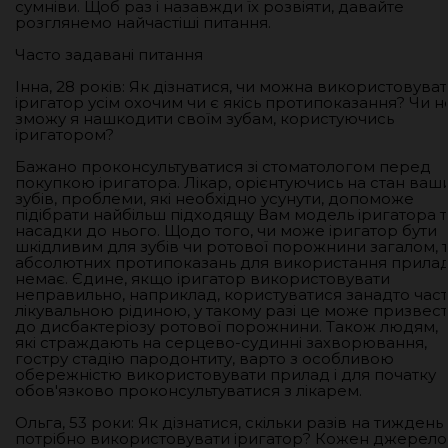
сумніви. Щоб раз і назавжди їх розвіяти, давайте
розглянемо найчастіші питання.
Часто задавані питання
Інна, 28 років: Як дізнатися, чи можна використовува
іригатор усім охочим чи є якісь протипоказання? Чи н
зможу я нашкодити своїм зубам, користуючись
іригатором?
Бажано проконсультуватися зі стоматологом перед
покупкою іригатора. Лікар, орієнтуючись на стан ваш
зубів, проблеми, які необхідно усунути, допоможе
підібрати найбільш підходящу Вам модель іригатора т
насадки до нього. Щодо того, чи може іригатор бути
шкідливим для зубів чи ротової порожнини загалом, 
абсолютних протипоказань для використання прила
немає. Єдине, якщо іригатор використовувати
неправильно, наприклад, користуватися занадто час
лікувальною рідиною, у такому разі це може призвес
до дисбактеріозу ротової порожнини. Також людям,
які страждають на серцево-судинні захворювання,
гостру стадію пародонтиту, варто з особливою
обережністю використовувати прилад і для початку
обов'язково проконсультуватися з лікарем.
Ольга, 53 роки: Як дізнатися, скільки разів на тиждень
потрібно використовувати іригатор? Кожен джерело