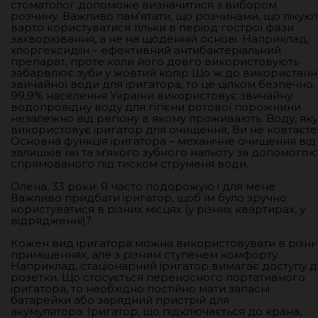
стоматолог допоможе визначитися з вибором
розчину. Важливо пам'ятати, що розчинами, що лікуют
варто користуватися тільки в період гострої фази
захворювання, а не на щоденній основі. Наприклад,
хлоргексидіін – ефективний антибактеріальний
препарат, проте коли його довго використовують
забарвлює зуби у жовтий колір Що ж до використанн
звичайної води для іригатора, то це цілком безпечно.
99,9% населення України використовує звичайну
водопровідну воду для гігієни ротової порожнини
незалежно від регіону в якому проживають. Воду, яку
використовує іригатор для очищення, Ви не ковтаєте
Основна функція іригатора – механічне очищення від
залишків їжі та м'якого зубного нальоту за допомого
спрямованого під тиском струменя води.
Олена, 33 роки: Я часто подорожую і для мене
Важливо придбати іригатор, щоб їм було зручно
користуватися в різних місцях (у різних квартирах, у
відрядженні)?
Кожен вид іригатора можна використовувати в різни
приміщеннях, але з різним ступенем комфорту.
Наприклад, стаціонарний іригатор вимагає доступу 
розетки. Що стосується переносного портативного
іригатора, то необхідно постійно мати запасні
батарейки або зарядний пристрій для
акумулятора. Іригатор, що підключається до крана,