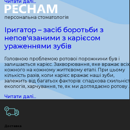
Читати далі...
персональна стоматологія
Іригатор – засіб боротьби з
непов'язаними з карієсом
ураженнями зубів
Головною проблемою ротової порожнини був і
залишається карієс. Захворювання, яке вражає всіх 
кожного на кожному життєвому етапі. При цьому
кількість разів, коли карієс вражає наші зуби,
залежить від багатьох факторів: спадкова схильніст
екологія, харчування, те, як ми доглядаємо ротову 
Читати далі...
Доставка