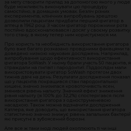
за мету створити прилад за допомогою якого у люде
буде можливість виконувати цю процедуру
самостійно, в домашніх умовах. Безліч різних
експериментів, клінічних випробувань зрештою
дозволили пацієнтам придбати перший іригатор в
аптеці в 1962 році. З часом іригатор порожнини рота
постійно вдосконалювався і досяг у своєму розвитку
того стану, в якому тепер ним користуємося ми.
Про користь та необхідність використання іригатора
було вже багато розказано провідними фахівцями та
доведено низкою наукових досліджень. Наприклад,
випробування щодо ефективності використання
іригатора SoWash. У ньому брали участь 50 пацієнтів, я
страждали на гінгівіт і пародонтит. Піддослідні мали
використовувати іригатор SoWash протягом двох
тижнів двічі на день. Результати дослідження показал
що у пацієнтів покращився стан пародонтальної
кишені, значно знизилася кровоточивість ясен,
змінився рівень нальоту. Значний ефект зниження
рівня нальоту (зі 100% до 32,2%) спостерігався після
використання іригатора з одноструменевою
насадкою. Також можна відзначити дослідження
Катлера, яке доводить, що використання іригатора
статистично значно знижує рівень запальних бактерій
які присутні в зубоясенній борозні.
Але все ж таки іноді людей охоплюють ті чи інші