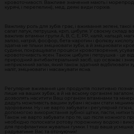
кровоточивості. Важливе значення мають і морепродук
курячі, і перепелині), мед, деякі види горіхів.
Важливу роль для зубів грає, і вживання зелені, такої 
салат латук, петрушка, кріп, цибуля. У своєму складі 
важливі вітаміни групи А, В, С, Е, РР, калій, кальцій, маг
залізо, натрій, фосфор, бета-каротин і фолієву кислоту
здатна не тільки зміцнювати зуби, а й зміцнювати кро
судини, покращувати процеси кровотворення, усува
кровоточивість ясен. Також цибуля і петрушка - це ві
природний антибактеріальний засіб, що освіжає і зн
неприємний запах, який також здатний відбілювати з
наліт, зміцнювати і масажувати ясна.
Регулярне вживання цих продуктів позитивно познач
лише на ваших зубах, а й на всьому організмі загалом
дозволять наситити Ваш організм вітамінами та мінера
дадуть можливість вашим зубам і яснам стати міцними
здоровими. Ну і не варто забувати і регулярній гігієні,
допомогою використання зубної щітки, пасти, нитки та
Також не варто забувати про те, що після кожного пр
необхідно полоскати ротову порожнину водою і вик
для профілактики жувальні гумки. І тоді ваша усмішк
радуватиме Вас та оточуючих!