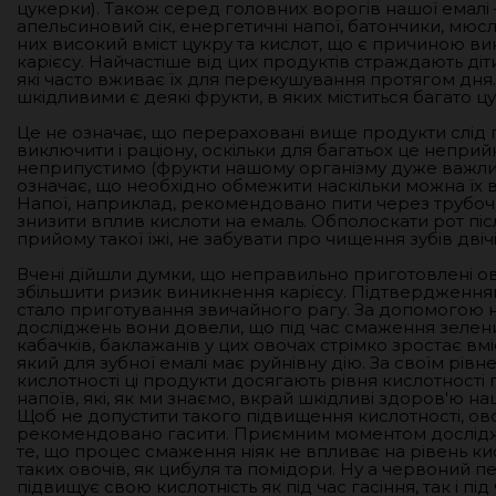
цукерки). Також серед головних ворогів нашої емалі 
апельсиновий сік, енергетичні напої, батончики, мюслі
них високий вміст цукру та кислот, що є причиною в
карієсу. Найчастіше від цих продуктів страждають діт
які часто вживає їх для перекушування протягом дня
шкідливими є деякі фрукти, в яких міститься багато цук
Це не означає, що перераховані вище продукти слід 
виключити і раціону, оскільки для багатьох це непри
неприпустимо (фрукти нашому організму дуже важлив
означає, що необхідно обмежити наскільки можна їх 
Напої, наприклад, рекомендовано пити через трубоч
знизити вплив кислоти на емаль. Обполоскати рот пі
прийому такої їжі, не забувати про чищення зубів двічі
Вчені дійшли думки, що неправильно приготовлені ов
збільшити ризик виникнення карієсу. Підтвердженням 
стало приготування звичайного рагу. За допомогою 
досліджень вони довели, що під час смаження зелени
кабачків, баклажанів у цих овочах стрімко зростає вмі
який для зубної емалі має руйнівну дію. За своїм рівн
кислотності ці продукти досягають рівня кислотності
напоїв, які, як ми знаємо, вкрай шкідливі здоров'ю наш
Щоб не допустити такого підвищення кислотності, ов
рекомендовано гасити. Приємним моментом дослід
те, що процес смаження ніяк не впливає на рівень кис
таких овочів, як цибуля та помідори. Ну а червоний п
підвищує свою кислотність як під час гасіння, так і під