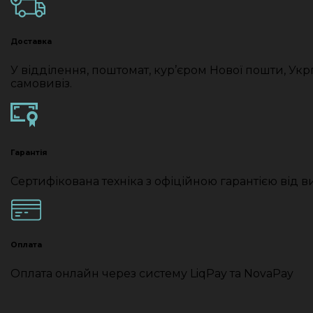
Доставка
У відділення, поштомат, кур’єром Нової пошти, Ук
самовивіз.
Гарантія
Сертифікована техніка з офіційною гарантією від 
Оплата
Оплата онлайн через систему LiqPay та NovaPay