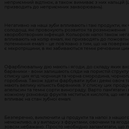
неприємний відтінок, а також вимиває з них кальцій (
призводить до неприємних захворювань).
Негативно на наші зуби впливають і такі продукти, як ч
солодощі, які провокують розвиток та розмноження
хвороботворних інфекцій. Кольорові напої також нег
впливають на колір емалі, які призводять до пожовті
потемніння емалі – це пов'язано з тим, що на поверхні
є мікротріщини, в які забиваються темні речовини цих
Офарблювальну дію мають і ягоди, до складу яких вх
барвники - вони залишають сліди на пористій структур
списку цих ягід чорниця та чорна смородина, чорноп
горобина. Також здатні фарбувати зуби і деякі овочі т
мають велику кількість барвників. У списку цих продук
апельсин та темні сорти винограду. Варто пам'ятати і 
кожному різновиді фруктів міститься кислота, що нег
впливає на стан зубної емалі.
Безперечно, виключити ці продукти та напої з нашого
неможливо, а у випадку з фруктами, овочами та ягодам
зовсім небажано. Просто необхідно запам'ятати, що 