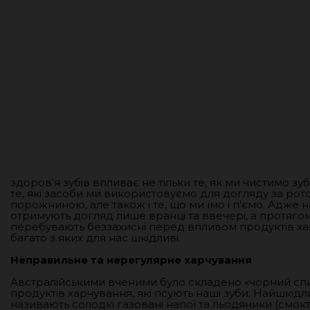
здоров'я зубів впливає не тільки те, як ми чистимо зуб
те, які засоби ми використовуємо для догляду за ро
порожниною, але також і те, що ми їмо і п'ємо. Адже н
отримують догляд лише вранці та ввечері, а протяго
перебувають беззахисні перед впливом продуктів ха
багато з яких для нас шкідливі.
Неправильне та нерегулярне харчування
Австралійськими вченими було складено «чорний спи
продуктів харчування, які псують наші зуби. Найшкід
називають солодкі газовані напої та льодяники (смокт