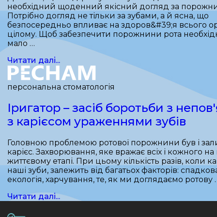
необхідний щоденний якісний догляд за порожни
Потрібно догляд не тільки за зубами, а й ясна, що
безпосередньо впливає на здоров&#39;я всього ор
цілому. Щоб забезпечити порожнини рота необхід
мало …
Читати далі...
персональна стоматологія
Іригатор – засіб боротьби з непо
з карієсом ураженнями зубів
Головною проблемою ротової порожнини був і за
карієс. Захворювання, яке вражає всіх і кожного н
життєвому етапі. При цьому кількість разів, коли к
наші зуби, залежить від багатьох факторів: спадков
екологія, харчування, те, як ми доглядаємо ротову 
Читати далі...