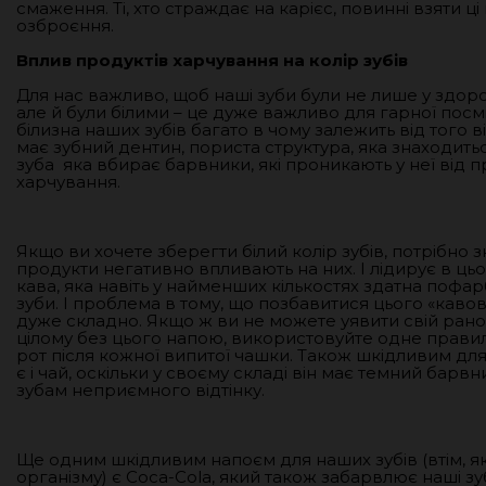
смаження. Ті, хто страждає на карієс, повинні взяти ц
озброєння.
Вплив продуктів харчування на колір зубів
Для нас важливо, щоб наші зуби були не лише у здоро
але й були білими – це дуже важливо для гарної посмі
білизна наших зубів багато в чому залежить від того ві
має зубний дентин, пориста структура, яка знаходить
зуба яка вбирає барвники, які проникають у неї від п
харчування.
Якщо ви хочете зберегти білий колір зубів, потрібно зн
продукти негативно впливають на них. І лідирує в ць
кава, яка навіть у найменших кількостях здатна пофа
зуби. І проблема в тому, що позбавитися цього «кавов
дуже складно. Якщо ж ви не можете уявити свій рано
цілому без цього напою, використовуйте одне правил
рот після кожної випитої чашки. Також шкідливим для
є і чай, оскільки у своєму складі він має темний барв
зубам неприємного відтінку.
Ще одним шкідливим напоєм для наших зубів (втім, як 
організму) є Coca-Cola, який також забарвлює наші зу