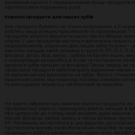
вживання одного з перерахованих вище продуктів п
прополоскати порожнину рота.
Корисні продукти для наших зубів
Але продукти бувають не тільки шкідливими, а й кори
роблять нашу усмішку красивішою та здоровішою. У 
продуктів жорсткі фрукти та овочі, такі як яблука, мор
огірки. У цих продуктах міститься величезна кількість в
мікроелементів, корисних для наших зубів та ясен – ц
каротин, кальцій, калій, вітаміни з групи В, РР, D, С, E, K
фосфор, фтор, йод, залізо , срібло та багато інших, з
є нормалізація кровообігу в яснах та постачання необ
здоров'я зубів кальцію та фосфору.Також тверді за с
природою продукти забезпечують відмінний масаж 
та звільнення від відкладень на зубах. Вони є стимул
виділення слини, яка повинна постійно омивати рот
та зменшувати кількість у ній бактерій та мікробів.
Не варто забувати про важливі молочні продукти, які
профілактику карієсу, підвищують рівень кальцію в зу
про цитрусові, до складу яких входять дуже важливі ка
магній, фосфор, натрій, залізо, а також вітаміни групи B, 
РР. Речовини, які містяться в цих фруктах, допомагаю
протистояти впливу хвороботворних мікробів та каріє
покращити роботу кровоносних судин ясен, запобігти