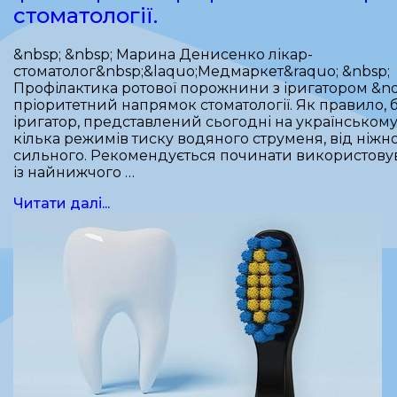
стоматології.
&nbsp; &nbsp; Марина Денисенко лікар-
стоматолог&nbsp;&laquo;Медмаркет&raquo; &nbsp;
Профілактика ротової порожнини з іригатором &nd
пріоритетний напрямок стоматології. Як правило,
іригатор, представлений сьогодні на українському
кілька режимів тиску водяного струменя, від ніжн
сильного. Рекомендується починати використову
із найнижчого …
Читати далі...