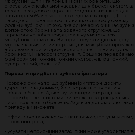
міжзубних щілин та ясен, а й самих брекетів. Що
стосується спеціальної насадки для брекет систем, а
такою насадкою є гідро - інтердентальна щітка для
іригатора SoWash, яка також відома як йорж. Дана
насадка є інноваційною і поки що єдиною у своєму
роді міжзубною щіткою, яка одночасно очищає зуби з
допомогою йоржика та водяного струменя, що
гарантовано забезпечує ідеальну чистоту всіх
міжзубних проміжків. Використовувати цю насадку
можна як звичайний йоржик для міжзубних проміжкі
або разом з іригатором, коли очищення виконується і
йоржиком, і напором струменя. Єршики передбачаю
різні розміри: тонкий, тонкий екстра, ультра тонкий,
супер тонкий, конічний.
Переваги придбання зубного іригатора
Незважаючи на те, що зубний іригатор є досить
дорогим придбанням, його користь оцінюється
набагато більше. Адже, купуючи іригатор під час
носіння брекет-системи, ви зможете користуватися
ним і після зняття брекетів. Адже за допомогою таког
приладу ви зможете:
- ефективно та якісно очищати важкодоступні місця у
порожнині рота;
- усувати неприємний запах, який може утворитися в