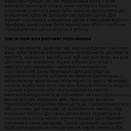
важкодоступних місцях порожнини рота. Після
використання іригатора, який напором тонкого
струменя очистить ваші зуби, можна приступити до
очищення зубів за допомогою зубної щітки. Для
брекет-системи є спеціальні щітки з твердим ворсом
профілю, який може бути хвилястим або v-подібним.
Придбати такі щітки можна в аптеці.
Іригатори для ротової порожнини
Якщо ви хочете, щоб під час носіння брекет-системи
ваші зуби та ясна отримували потрібний їм догляд та
турботу, кращого засобу, ніж зубний іригатор, ви для
цієї мети не знайдете. Адже зубний іригатор є
найпрогресивнішим і найефективнішим на
сьогоднішній день приладом для догляду за
порожниною рота: зубами, яснами та брекетами. І,
враховуючи зростання популярності цього приладу,
можна позбутися того, що все більша кількість людей
оцінили ефективність і виправданість такого
капіталовкладення. Їх асортимент на сьогоднішньому
ринку досить великий, але, при цьому, всі вони
підкоряються одному принципу дії: з резервуару вод
або розчин, що очищає, за допомогою напору під
високим тиском (до семи атмосфер) подається в
порожнину рота через змінні насадки (для брекет-
системи є своя насадка). Такий принцип дозволяє
здійснити ідеальне очищення не лише самих зубів,