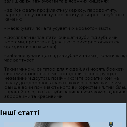
залишків їжі між зубами та в ясенних кишенях;
- здійснювати профілактику карієсу, пародонтиту,
пародонтозу, гінгівіту, періоститу, утворення зубного
каменю;
- масажувати ясна та усувати їх кровоточивість;
- доглядати імплантати, очищати зуби під зубними
мостами, протезами (для цього використовуються
ортодонтичні насадки);
- забезпечувати догляд за зубами та зміцнювати їх під
час вагітності.
Таким чином, іригатор для людей, які носять брекет-
системи та інші незнімні ортодонічні конструкції, є
незамінним другом, помічником та соратником на
шляху до здорової та засліплюючої посмішки. І чим
раніше вони починають його використання, тим біль
гарантій того, що їхні зуби залишаться якомога довше
здоровими та красивими.
Інші статті