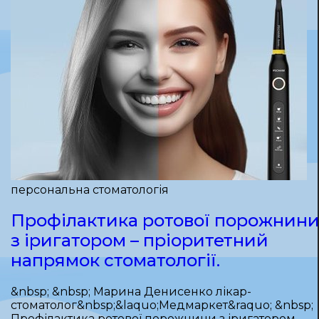
персональна стоматологія
Профілактика ротової порожнин
з іригатором – пріоритетний
напрямок стоматології.
&nbsp; &nbsp; Марина Денисенко лікар-
стоматолог&nbsp;&laquo;Медмаркет&raquo; &nbsp;
Профілактика ротової порожнини з іригатором