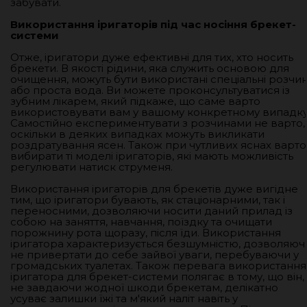
забувати.
Використання іригаторів під час носіння брекет-
системи
Отже, іригатори дуже ефективні для тих, хто носить
брекети. В якості рідини, яка служить основою для
очищення, можуть бути використані спеціальні розчи
або проста вода. Ви можете проконсультуватися із
зубним лікарем, який підкаже, що саме варто
використовувати вам у вашому конкретному випадку
Самостійно експериментувати з розчинами не варто,
оскільки в деяких випадках можуть викликати
роздратування ясен. Також при чутливих яснах варто
вибирати ті моделі іригаторів, які мають можливість
регулювати натиск струменя.
Використання іригаторів для брекетів дуже вигідне
тим, що іригатори бувають, як стаціонарними, так і
переносними, дозволяючи носити даний прилад із
собою на заняття, навчання, поїздку та очищати
порожнину рота щоразу, після їди. Використання
іригатора характеризується безшумністю, дозволяюч
не привертати до себе зайвої уваги, перебуваючи у
громадських туалетах. Також перевага використання
іригатора для брекет-системи полягає в тому, що він,
не завдаючи жодної шкоди брекетам, делікатно
усуває залишки їжі та м'який наліт навіть у