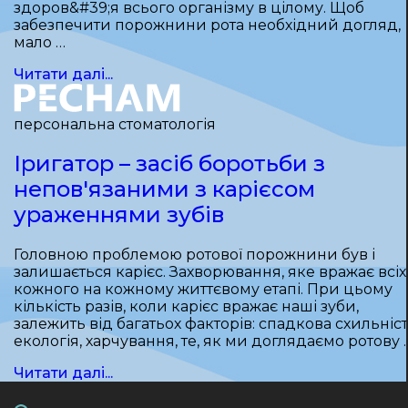
здоров&#39;я всього організму в цілому. Щоб
забезпечити порожнини рота необхідний догляд,
мало …
Читати далі...
персональна стоматологія
Іригатор – засіб боротьби з
непов'язаними з карієсом
ураженнями зубів
Головною проблемою ротової порожнини був і
залишається карієс. Захворювання, яке вражає всіх 
кожного на кожному життєвому етапі. При цьому
кількість разів, коли карієс вражає наші зуби,
залежить від багатьох факторів: спадкова схильніст
екологія, харчування, те, як ми доглядаємо ротову 
Читати далі...