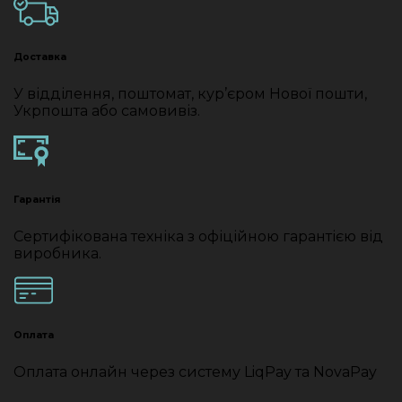
Доставка
У відділення, поштомат, кур’єром Нової пошти,
Укрпошта або самовивіз.
Гарантія
Сертифікована техніка з офіційною гарантією від
виробника.
Оплата
Оплата онлайн через систему LiqPay та NovaPay