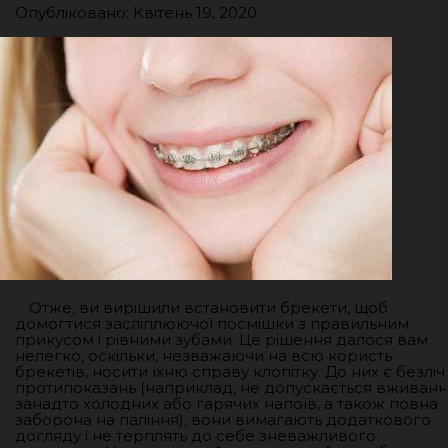
Опубліковано: Квітень 19, 2020
Отже, ви вирішили встановити брекети, щоб
домогтися засліплюючої посмішки з правильним
прикусом і рівними зубами. Це рішення далося вам
нелегко, оскільки, незважаючи на всю користь
брекетів, носити їхню справу клопітку. До них є безліч
протипоказань (наприклад, не допускається вживан
занадто холодних або гарячих напоїв, а також повна
заборона на паління), вони вимагають додаткового
догляду і не терплять до себе зневажливого