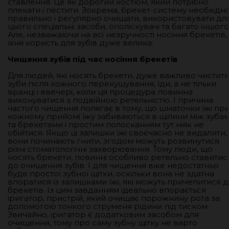
ставлення. Це як дорогий костюм, який потрібно
плекати і пестити. Зокрема, брекет-систему необхідн
правильно і регулярно очищати, використовувати дл
цього спеціальні засоби, ополіскувачі та багато іншого
Але, незважаючи на всі незручності носіння брекетів,
їхня користь для зубів дуже велика.
Чищення зубів під час носіння брекетів
Для людей, які носять брекети, дуже важливо чистит
зуби після кожного перекушування, їди, а не тільки
вранці і ввечері, коли ця процедура повинна
виконуватися з подвійною ретельністю. І причина
частого чищення полягає в тому, що шматочки їжі пр
кожному прийомі їжу забиваються в щілини між зуба
та брекетами і простим полосканням тут ніяк не
обійтися. Якщо ці залишки їжі своєчасно не видалити,
вони починають гнити, згодом можуть розвинутися
різні стоматологічні захворювання. Тому люди, що
носять брекети, повинні особливо ретельно ставитис
до очищення зубів. І для чищення вже недостатньо
буде простої зубної щітки, оскільки вона не здатна
впоратися із залишками їжі, які можуть причепитися 
брекетів. Із цим завданням ідеально впорається
іригатор, пристрій, який очищає порожнину рота за
допомогою тонкого струменя рідини під тиском.
Звичайно, іригатор є додатковим засобом для
очищення, тому про саму зубну щітку не варто