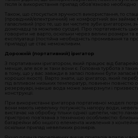
після їх використання прилад обов'язково необхідно
Також, що стосується зручності використання, то ста
(провідний/електричний) не комфортний: він займає 
галасливий (про те, що ви чистите зуби іригатором, зн
домочадці та можливо сусіди). Про портативність цьо
говорити не варто, оскільки через великі розміри та 
експлуатації (постійна необхідність промивання та п
приладу) це стає неможливим.
Дорожній (портативний) іригатор
З портативним іригатором, який працює від батарейо
менше, але все ж таки вони є. Головна турбота з так
в тому, що у вас завжди в запасі повинні бути запасні 
хорошої якості). Варто знати, що іригатор, який пере
під впливом низьких температур, повинен повністю о
резервуарі, інакше вода може замерзнути і призвес
конструкції.
При використанні іригатора портативної моделі потрі
вони мають невелику потужність напору води, невел
вистачає на обробку тільки однієї щелепи, часто лама
пристрою пов'язана з технічною особливістю: близьк
батарейки або іншого елемента живлення з контейне
оскільки прилад невеликих розмірів.
Якщо один із перелічених вище приладів впаде у во