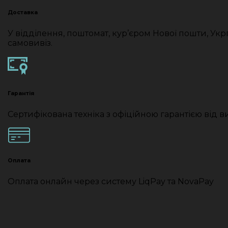
Доставка
У відділення, поштомат, кур’єром Нової пошти, Ук
самовивіз.
Гарантія
Сертифікована техніка з офіційною гарантією від 
Оплата
Оплата онлайн через систему LiqPay та NovaPay