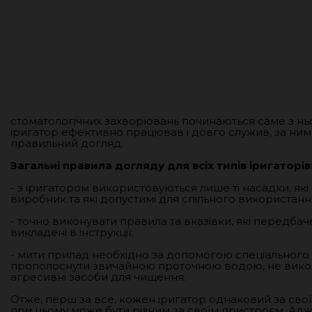
стоматологічних захворювань починаються саме з ньо
іригатор ефективно працював і довго служив, за ним
правильний догляд.
Загальні правила догляду для всіх типів іригаторів
- з іригатором використовуються лише ті насадки, які
виробник та які допустимі для спільного використанн
- точно виконувати правила та вказівки, які передба
викладені в інструкції;
- мити прилад необхідно за допомогою спеціального
прополоснути звичайною проточною водою, не вико
агресивні засоби для чищення.
Отже, перш за все, кожен іригатор однаковий за свої
при цьому може бути різним за своїм пристроєм. Адж