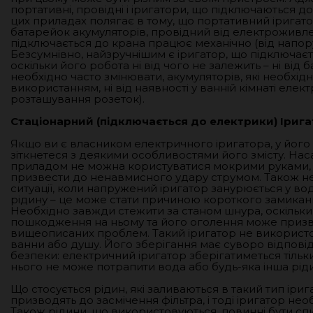
портативні, провідні і іригатори, що підключаються до
цих приладах полягає в тому, що портативний іригат
батарейок акумуляторів, провідний від електроживле
підключається до крана працює механічно (від напор
Безсумнівно, найзручнішим є іригатор, що підключаєт
оскільки його робота ні від чого не залежить – ні від б
необхідно часто змінювати, акумуляторів, які необхі
використанням, ні від наявності у ванній кімнаті елект
розташування розеток).
Стаціонарний (підключається до електрики) Іриг
Якщо ви є власником електричного іригатора, у його 
зіткнетеся з деякими особливостями його змісту. Н
приладом не можна користуватися мокрими руками, 
призвести до ненавмисного удару струмом. Також н
ситуації, коли напружений іригатор занурюється у вод
рідину – це може стати причиною короткого замиканн
Необхідно завжди стежити за станом шнура, оскільки
пошкодження на ньому та його оголення може призв
вищеописаних проблем. Такий іригатор не використ
ванни або душу. Його зберігання має суворо відпові
безпеки: електричний іригатор зберігатиметься тільки
нього не може потрапити вода або будь-яка інша рід
Що стосується рідин, які заливаються в такий тип іриг
призводять до засмічення фільтра, і тоді іригатор не
Також рідини, що використовуються, повинні бути спир