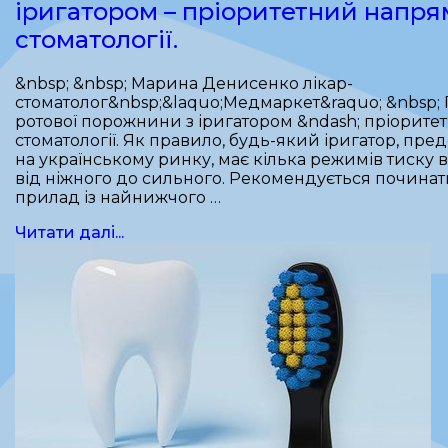
іригатором – пріоритетний напря
стоматології.
&nbsp; &nbsp; Марина Денисенко лікар-
стоматолог&nbsp;&laquo;Медмаркет&raquo; &nbsp;
ротової порожнини з іригатором &ndash; пріорит
стоматології. Як правило, будь-який іригатор, пре
на українському ринку, має кілька режимів тиску 
від ніжного до сильного. Рекомендується почина
прилад із найнижчого …
Читати далі...