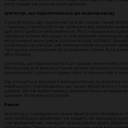
його надалі не можна категорично!
Іригатор, що підключається до водопроводу
З іригатором, що підключається до крана, такий клоп
– прилад у своїй роботі не залежить від джерел живл
для його роботи небезпечною. Його можна використ
прийому ванни або душу (є спеціальний перехідник д
асортименті аксесуарів для іригатора SoWash). Дани
розвинути не менше, ніж електричний потужний напі
при цьому компактний за розмірами і може бути взят
або поїздку.
Іригатор, що підключається до крана, невеликий, лег
безпечний для використання дітьми, оскільки ситуаці
замиканням і ударом струму просто неможливі в дан
Що стосується зручності використання, то іригатор S
маленьким і портативним, що може зберігатися у скля
щіткою. Він не вибагливий у використанні, не вимага
сушіння після використання.
Разом
Іригатор є складним за своїм пристроєм приладом, 
ним необхідно дбайливо: не кидати, не залишати вк
і на тривалий час, насадки приєднувати дуже дбайли
інструкцією. Тільки при виконанні цих умов ваш при