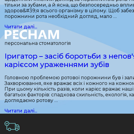
тільки за зубами, а й ясна, що безпосередньо впли
здоров&#39;я всього організму в цілому. Щоб забе
порожнини рота необхідний догляд, мало …
Читати далі...
персональна стоматологія
Іригатор – засіб боротьби з непов
карієсом ураженнями зубів
Головною проблемою ротової порожнини був і зали
Захворювання, яке вражає всіх і кожного на кожном
При цьому кількість разів, коли карієс вражає наші
багатьох факторів: спадкова схильність, екологія, х
доглядаємо ротову …
Читати далі...