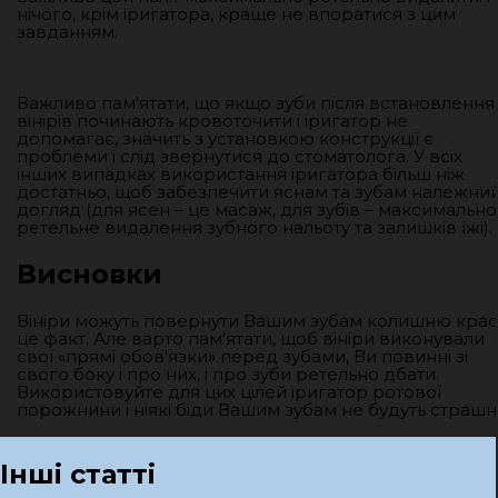
нічого, крім іригатора, краще не впоратися з цим
завданням.
Важливо пам'ятати, що якщо зуби після встановлення
вінірів починають кровоточити і іригатор не
допомагає, значить з установкою конструкції є
проблеми і слід звернутися до стоматолога. У всіх
інших випадках використання іригатора більш ніж
достатньо, щоб забезпечити яснам та зубам належни
догляд (для ясен – це масаж, для зубів – максимально
ретельне видалення зубного нальоту та залишків їжі).
Висновки
Вініри можуть повернути Вашим зубам колишню крас
це факт. Але варто пам'ятати, щоб вініри виконували
свої «прямі обов'язки» перед зубами, Ви повинні зі
свого боку і про них, і про зуби ретельно дбати.
Використовуйте для цих цілей іригатор ротової
порожнини і ніякі біди Вашим зубам не будуть страшні
Інші статті