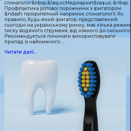
стоматолог&nbsp;&laquo;Медмаркет&raquo; &nbsp;
Профілактика ротової порожнини з іригатором
&ndash; пріоритетний напрямок стоматології. Як
правило, будь-який іригатор, представлений
сьогодні на українському ринку, має кілька режим
тиску водяного струменя, від ніжного до сильного.
Рекомендується починати використовувати
прилад із найнижчого …
Читати далі...