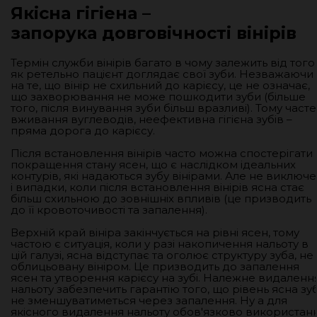
Якісна гігіена –
запорука довговічності вінірів
Термін служби вінірів багато в чому залежить від того,
як ретельно пацієнт доглядає свої зуби. Незважаючи
на те, що вінір не схильний до карієсу, це не означає,
що захворювання не може пошкодити зуби (більше
того, після винування зуби більш вразливі). Тому часте
вживання вуглеводів, неефективна гігієна зубів –
пряма дорога до карієсу.
Після встановлення вінірів часто можна спостерігати
покращення стану ясен, що є наслідком ідеальних
контурів, які надаються зубу вінірами. Але не виключе
і випадки, коли після встановлення вінірів ясна стає
більш схильною до зовнішніх впливів (це призводить
до її кровоточивості та запалення).
Верхній край вініра закінчується на рівні ясен, тому
частою є ситуація, коли у разі накопичення нальоту в
цій галузі, ясна відступає та оголює структуру зуба, не
облицьовану вініром. Це призводить до запалення
ясен та утворення карієсу на зубі. Належне видаленн
нальоту забезпечить гарантію того, що рівень ясна зу
не зменшуватиметься через запалення. Ну а для
якісного видалення нальоту обов'язково використан