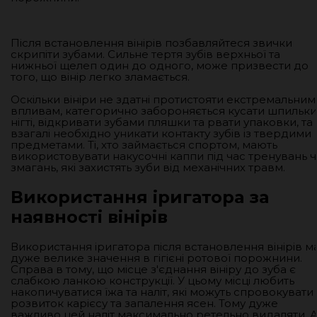
Після встановлення вінірів позбавляйтеся звички
скрипіти зубами. Сильне тертя зубів верхньої та
нижньої щелеп один до одного, може призвести до
того, що вінір легко зламається.
Оскільки вініри не здатні протистояти екстремальним
впливам, категорично забороняється кусати шпильки
нігті, відкривати зубами пляшки та рвати упаковки, та 
взагалі необхідно уникати контакту зубів із твердими
предметами. Ті, хто займається спортом, мають
використовувати накусочні каппи під час тренувань 
змагань, які захистять зуби від механічних травм.
Використання іригатора за
наявності вінірів
Використання іригатора після встановлення вінірів м
дуже велике значення в гігієні ротової порожнини.
Справа в тому, що місце з'єднання вініру до зуба є
слабкою ланкою конструкції. У цьому місці любить
накопичуватися їжа та наліт, які можуть спровокувати
розвиток карієсу та запалення ясен. Тому дуже
важливо цей наліт максимально ретельно видаляти. 