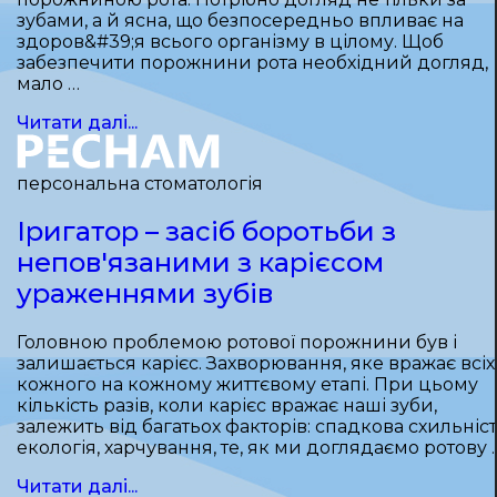
зубами, а й ясна, що безпосередньо впливає на
здоров&#39;я всього організму в цілому. Щоб
забезпечити порожнини рота необхідний догляд,
мало …
Читати далі...
персональна стоматологія
Іригатор – засіб боротьби з
непов'язаними з карієсом
ураженнями зубів
Головною проблемою ротової порожнини був і
залишається карієс. Захворювання, яке вражає всіх 
кожного на кожному життєвому етапі. При цьому
кількість разів, коли карієс вражає наші зуби,
залежить від багатьох факторів: спадкова схильніст
екологія, харчування, те, як ми доглядаємо ротову 
Читати далі...