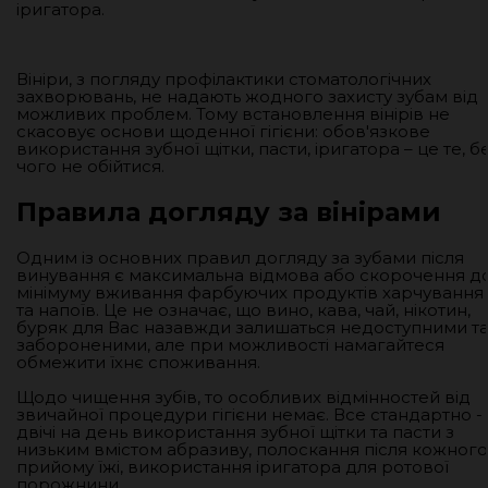
іригатора.
Вініри, з погляду профілактики стоматологічних
захворювань, не надають жодного захисту зубам від
можливих проблем. Тому встановлення вінірів не
скасовує основи щоденної гігієни: обов'язкове
використання зубної щітки, пасти, іригатора – це те, б
чого не обійтися.
Правила догляду за вінірами
Одним із основних правил догляду за зубами після
винування є максимальна відмова або скорочення д
мінімуму вживання фарбуючих продуктів харчування
та напоїв. Це не означає, що вино, кава, чай, нікотин,
буряк для Вас назавжди залишаться недоступними т
забороненими, але при можливості намагайтеся
обмежити їхнє споживання.
Щодо чищення зубів, то особливих відмінностей від
звичайної процедури гігієни немає. Все стандартно -
двічі на день використання зубної щітки та пасти з
низьким вмістом абразиву, полоскання після кожного
прийому їжі, використання іригатора для ротової
порожнини.