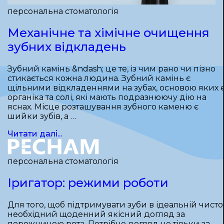
персональна стоматологія
Механічне та хімічне очищення
зубних відкладень
Зубний камінь &ndash; це те, із чим рано чи пізно
стикається кожна людина. Зубний камінь є
щільними відкладеннями на зубах, основою яких 
органіка та солі, які мають подразнюючу дію на
яснах. Місце розташування зубного каменю є
шийки зубів, а …
Читати далі...
персональна стоматологія
Іригатор: режими роботи
Для того, щоб підтримувати зуби в ідеальній чистот
необхідний щоденний якісний догляд за
порожниною рота. Потрібно догляд не тільки за