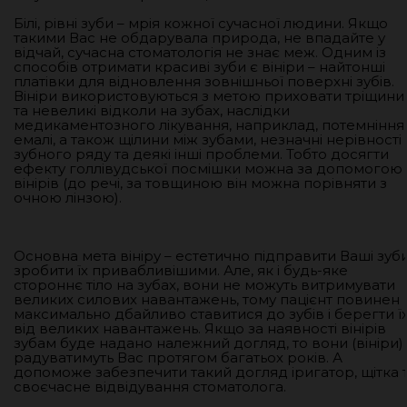
Білі, рівні зуби – мрія кожної сучасної людини. Якщо
такими Вас не обдарувала природа, не впадайте у
відчай, сучасна стоматологія не знає меж. Одним із
способів отримати красиві зуби є вініри – найтонші
платівки для відновлення зовнішньої поверхні зубів.
Вініри використовуються з метою приховати тріщини
та невеликі відколи на зубах, наслідки
медикаментозного лікування, наприклад, потемніння
емалі, а також щілини між зубами, незначні нерівності
зубного ряду та деякі інші проблеми. Тобто досягти
ефекту голлівудської посмішки можна за допомогою
вінірів (до речі, за товщиною він можна порівняти з
очною лінзою).
Основна мета вініру – естетично підправити Ваші зуби
зробити їх привабливішими. Але, як і будь-яке
стороннє тіло на зубах, вони не можуть витримувати
великих силових навантажень, тому пацієнт повинен
максимально дбайливо ставитися до зубів і берегти ї
від великих навантажень. Якщо за наявності вінірів
зубам буде надано належний догляд, то вони (вініри)
радуватимуть Вас протягом багатьох років. А
допоможе забезпечити такий догляд іригатор, щітка 
своєчасне відвідування стоматолога.