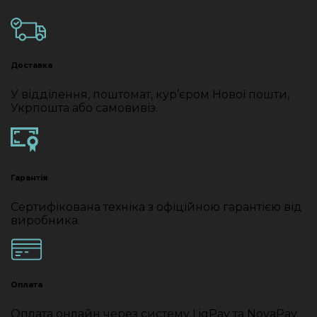
Доставка
У відділення, поштомат, кур’єром Нової пошти,
Укрпошта або самовивіз.
Гарантія
Сертифікована техніка з офіційною гарантією від
виробника.
Оплата
Оплата онлайн через систему LiqPay та NovaPay