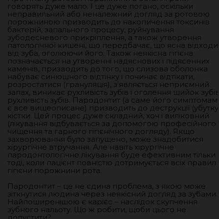
говорять дуже мало. І це дуже погано, оскільки
неправильний або неналежний догляд за ротовою
порожниною призводить до накопичення токсинів
бактерій, запального процесу, руйнування
зубодесневого прикріплення, а також утворення
патологічної кишені, що передбачає, що ясна відходи
від зуба, оголюючи його. Також неякісна гігієна
позначається на утворенні надяснових і підясенних
каменів, призводить до того, що слизова оболонка
набуває синюшного відтінку і починає відтікати,
розростатися (грануляція), з'являється неприємний
запах, виникає рухливість зубів і оголення шийок зубів
рухливість зубів. Пародонтит (а саме його симптомам
є все вищеописане) призводить до деструкції (убутку
кістки. Цей процес дуже складний, хоч і виліковний
(лікування відбувається за допомогою професійного
чищення та гарного гігієнічного догляду). Якщо
захворювання було запущено, може знадобитися
хірургічне втручання. Але навіть хірургічне
пародонтологічне лікування буде ефективним тільки
тоді, коли пацієнт повністю дотримується всіх правил
гігієни порожнини рота.
Пародонтит – це не єдина проблема, з якою може
зіткнутися людина через неякісний догляд за зубами.
Найпоширенішою є карієс – наслідок скупчення
зубного нальоту. Що ж робити, щоби цього не
допустити?