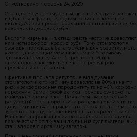
Опубліковано: Червень 24, 2020
Сьогодні в сучасному світі успішність людини залежит
від багатьох факторів, одним з яких є її зовнішній
вигляд. А який презентабельний зовнішній вигляд бе
красивих і здорових зубів?
Екологія, харчування, спадковість часто не дозволяю
нам мати здорові і красиві зуби. Тому стоматологія
сьогодні прикладає багато зусиль для розвитку, мет
якого - дати людям можливість мати білосніжну і
здорову посмішку. Але збереження зусиль
стоматологів залежить від якісної регулярної
профілактики пацієнтом.
Ефективна гігієна та регулярне відвідування
стоматологічного кабінету дозволяє на 80% знизити
ризик захворювання пародонтиту та на 40% каріозни
порожнин. Саме профілактика – основа сучасної та
майбутньої стоматології. Вона полягає в ретельній
регулярній гігієні порожнини рота, яка покликана не
допустити появу неприємного запаху з рота, темного
зубного нальоту, запалення ясен та їх кровоточивості.
Наявність перелічених вище проблем як негативно
позначається спілкуванні людини із суспільством, а й 
стані здоров'я організму загалом.
Про гігієну ротової порожнини в останні роки