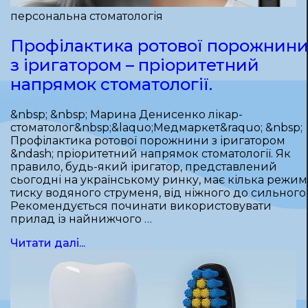
персональна стоматологія
Профілактика ротової порожнин
з іригатором – пріоритетний
напрямок стоматології.
&nbsp; &nbsp; Марина Денисенко лікар-
стоматолог&nbsp;&laquo;Медмаркет&raquo; &nbsp;
Профілактика ротової порожнини з іригатором
&ndash; пріоритетний напрямок стоматології. Як
правило, будь-який іригатор, представлений
сьогодні на українському ринку, має кілька режим
тиску водяного струменя, від ніжного до сильного.
Рекомендується починати використовувати
прилад із найнижчого …
Читати далі...