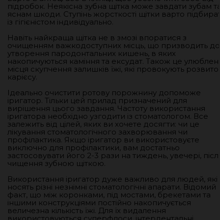
підробок. Неякісна зубна щітка може завдати зубам т
яснам шкоди. Ступінь жорсткості щітки варто підбира
із гігієністом індивідуально.
Навіть найкраща щітка не в змозі впоратися з
очищенням важкодоступних місць, що призводить до
утворення пародонтальних кишень, в яких
накопичуються каміння та ексудат. Також це улюблені
місця скупчення залишків їжі, які провокують розвито
карієсу.
Ідеально очистити ротову порожнину допоможе
іригатор. Тільки цей прилад призначений для
вирішення цього завдання. Частоту використання
іригатора необхідно узгодити із стоматологом. Все
залежить від цілей, яких ви хочете досягти: чи це
лікування стоматологічного захворювання чи
профілактика. Якщо іригатор ви використовуєте
виключно для профілактики, вам достатньо
застосовувати його 2-3 рази на тиждень, увечері, післ
чищення зубною щіткою.
Використання іригатор дуже важливо для людей, які
носять різні незнімні стоматологічні апарати. Відомий
факт, що між коронками, під мостами, брекетами та
іншими конструкціями постійно накопичується
величезна кількість їжі. Для їх видалення
використовуються суперфлоси, інтердентальні