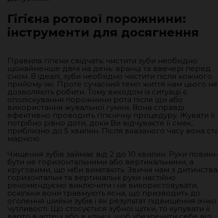
Гігієна ротової порожнини:
інструменти для досягнення
Правила гігієни свідчать: чистити зуби необхідно
щонайменше двічі на день: вранці та ввечері перед
сном. В ідеалі, зуби необхідно чистити після кожного
прийому їжі. Проте сучасний темп життя нам цього не
дозволяють робити. Тому виходом із ситуації є
ополіскування порожнини рота після їди або
використання жувальної гумки. Вона справді
ефективно проводить гігієнічну процедуру. Жувати її
потрібно рівно доти, доки Ви відчуваєте її смак,
приблизно до 5 хвилин. Після вказаного часу вона ст
марною.
Чищення зубів займає від 2 до 10 хвилин. Рухи повинн
бути не горизонтальними або вертикальними, а
круговими, що ніби вимітають. Звичні нам з дитинства
горизонтальні та вертикальні рухи настійно
рекомендуємо виключити і не використовувати,
оскільки вони травмують ясна, що призводить до
оголення шийки зубів і як результат підвищення їхньо
чутливості. Що стосується зубної щітки, то купувати її
варто в аптеці або в клініці, щоб убезпечити себе від