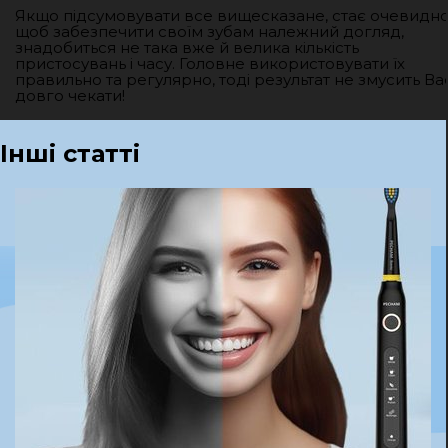
Якщо підсумовувати все вищесказане, стає очевидно
щоб забезпечити своїм зубам належний догляд,
знадобиться не така вже й велика кількість
пристосувань і часу. Головне використовувати їх
правильно та регулярно, тоді результат не змусить Ва
довго чекати!
Інші статті