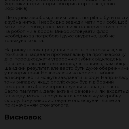
йоржики та іригатори (або іригатор з насадкою
йоржиків).
Ще одним засобом, з яким також потрібно бути на «ти»
є зубна нитка. Її необхідно завжди мати при собі, щоб
мати при необхідності можливість скористатися нею
на роботі чи в дорозі. Використовувати флос
необхідно за потребою і дуже акуратно, щоб не
травмувати ясна.
На ринку також представлені різні ополіскувачі, які
покликані надавати протизапальну та протикаріозну
дію, перешкоджати утворенню зубних відкладень.
Реклама з екранів телевізорів, як правило, нам обіцяє
швидкий результат, але варто бути дуже обережним
у використанні. Незважаючи на користь зубних
еліксирів, вони можуть завдавати шкоди. Наприклад, 
тому випадку, якщо ополіскувач був підібраний
некоректно або використовувався занадто часто.
Варто пам'ятати, деякі активні речовини, які входять 
їх складу, можуть порушувати нормальну мікробну
флору. Тому використовуйте ополіскувачі лише за
призначенням стоматолога.
Висновок