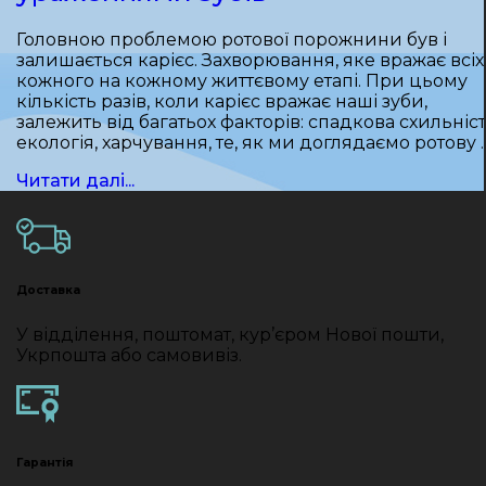
Головною проблемою ротової порожнини був і
залишається карієс. Захворювання, яке вражає всіх 
кожного на кожному життєвому етапі. При цьому
кількість разів, коли карієс вражає наші зуби,
залежить від багатьох факторів: спадкова схильніст
екологія, харчування, те, як ми доглядаємо ротову 
Читати далі...
Доставка
У відділення, поштомат, кур’єром Нової пошти,
Укрпошта або самовивіз.
Гарантія