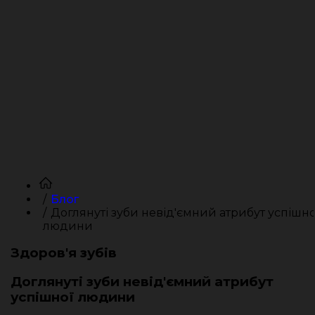
Блог
Доглянуті зуби невід'ємний атрибут успішно
людини
Здоров'я зубів
Доглянуті зуби невід'ємний атрибут
успішної людини