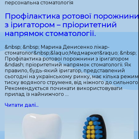
персональна стоматологія
Профілактика ротової порожнин
з іригатором – пріоритетний
напрямок стоматології.
&nbsp; &nbsp; Марина Денисенко лікар-
стоматолог&nbsp;&laquo;Медмаркет&raquo; &nbsp;
Профілактика ротової порожнини з іригатором
&ndash; пріоритетний напрямок стоматології. Як
правило, будь-який іригатор, представлений
сьогодні на українському ринку, має кілька режим
тиску водяного струменя, від ніжного до сильного.
Рекомендується починати використовувати
прилад із найнижчого …
Читати далі...