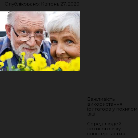
Опубліковано: Квітень 27, 2020
Важливість
використання
іригатора у похилом
віці
Серед людей
похилого віку
спостерігається