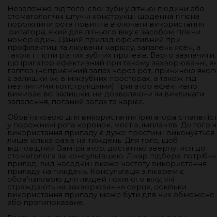
Незалежно від того, свої зуби у літньої людини або
стоматологічні штучні конструкції щоденна гігієна
порожнини рота повинна включати використання
іригатора, який для літнього віку є засобом гігієни
номер один. Даний прилад ефективний при
профілактиці та лікуванні карієсу, запалень ясен, а
також гігієни різних зубних протезів. Варто зазначити,
що іригатор ефективний при такому захворюванні, я
галітоз (неприємний запах через рот, причиною яког
є залишки їжі в міжзубних просторах, а також під
незнімними конструкціями). Іригатор ефективно
вимиває всі залишки, не дозволяючи їм викликати
запалення, поганий запах та карієс.
Обов'язковою для використання іригатора є наявніст
у порожнині рота коронок, мостів, імплантів. До того ж
використання приладу є дуже простим і виконується
лише кілька разів на тиждень. Для того, щоб
відповідний Вам ірігатор, достатньо звернутися до
стоматолога за консультацією. Лікар підбере потрібн
прилад, вид насадки і вкаже частоту використання
приладу на тиждень. Консультація з лікарем є
обов'язковою для людей похилого віку, які
страждають на захворювання серця, оскільки
використання приладу може бути для них обмежене
або протипоказане.