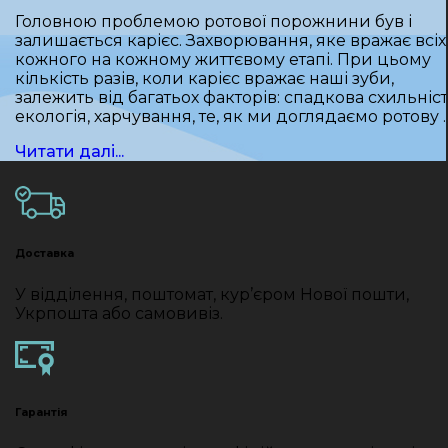
Головною проблемою ротової порожнини був і
залишається карієс. Захворювання, яке вражає всіх 
кожного на кожному життєвому етапі. При цьому
кількість разів, коли карієс вражає наші зуби,
залежить від багатьох факторів: спадкова схильніст
екологія, харчування, те, як ми доглядаємо ротову 
Читати далі...
Доставка
У відділення, поштомат, кур’єром Нової пошти,
Укрпошта або самовивіз.
Гарантія