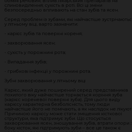
обміні речовин; вплив лікарських препаратів на
слиновиділення; сухість в роті. Всі ці зміни
безпосередньо впливають на стан зубів та ясен.
Серед проблем із зубами, які найчастіше зустрічають
у літньому віці, варто зазначити:
- карієс зубів та поверхні кореня;
- захворювання ясен;
- сухість у порожнині рота;
- Випадання зубів;
- грибкові інфекції у порожнині рота.
Зубні захворювання у літньому віці
Карієс, який дуже поширений серед представників
похилого віку найчастіше торкається коріння зуба
(карієс кореневої поверхні зуба). Для цього виду
карієсу характерна безболісність, тому люди
найчастіше його не помічають, а як наслідок не лікуют
Причиною карієсу може стати зміщення кісткової
структури, яка підтримує зуби. Що стосується
захворювання ясен, зношування зубів, втрати опори 
боку кісток, які підтримують зуби – все це також є