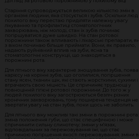
Догляд за ротовою порожниною у похилому віці
Старіння супроводжується великою кількістю змін в
організмі людини, яка стосується і зубів. Оскільки люд
похилого віку перестаю приділяти належну увагу
лікуванню та профілактиці стоматологічних
захворювань, ніж молоді, стан їх зубів починає
погіршуватися дуже швидко. На стан ротової
порожнини також впливають і лікарські препарати, як
з віком починаю більше приймати. Вони, як правило,
надають руйнівний вплив на зуби, ясна та
стоматологічні конструкції, що знаходяться в
порожнині рота.
Для літнього віку характерне зношування зубів, поява
карієсу на корінні зубів, що оголилися, погіршення
стану ясен, тканин щік, які стають жорсткими, сухими і
втрачають свою міцність. Це спричиняє труднощі у
повноцінній гігієні ротової порожнини. До того ж у
людей похилого віку загострюються безліч різних
хронічних захворювань, тому поширена тенденція не
звертати увагу на стан зубів, поки щось не заболить.
Для літнього віку можливі такі зміни в порожнині рота:
зміна положення губи, що стає специфічною і може
спричинити сильну слинотечу; зміни у м'язах,
відповідальних за пережовування їжі, що стає
причиною погіршення якості пережовування; зміни в