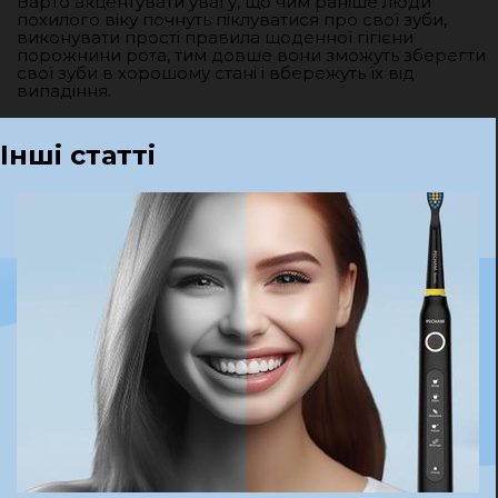
Варто акцентувати увагу, що чим раніше люди
похилого віку почнуть піклуватися про свої зуби,
виконувати прості правила щоденної гігієни
порожнини рота, тим довше вони зможуть зберегти
свої зуби в хорошому стані і вбережуть їх від
випадіння.
Інші статті