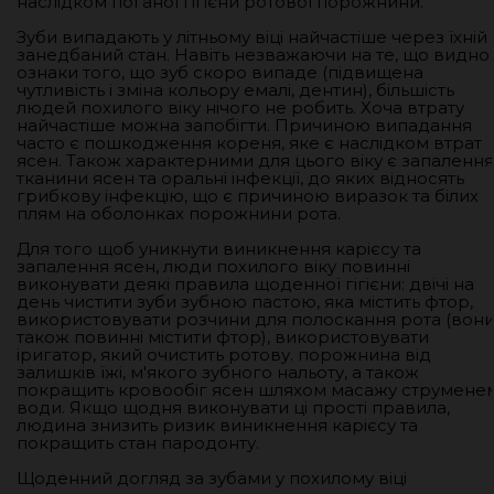
наслідком поганої гігієни ротової порожнини.
Зуби випадають у літньому віці найчастіше через їхній
занедбаний стан. Навіть незважаючи на те, що видно
ознаки того, що зуб скоро випаде (підвищена
чутливість і зміна кольору емалі, дентин), більшість
людей похилого віку нічого не робить. Хоча втрату
найчастіше можна запобігти. Причиною випадання
часто є пошкодження кореня, яке є наслідком втрат
ясен. Також характерними для цього віку є запалення
тканини ясен та оральні інфекції, до яких відносять
грибкову інфекцію, що є причиною виразок та білих
плям на оболонках порожнини рота.
Для того щоб уникнути виникнення карієсу та
запалення ясен, люди похилого віку повинні
виконувати деякі правила щоденної гігієни: двічі на
день чистити зуби зубною пастою, яка містить фтор,
використовувати розчини для полоскання рота (вон
також повинні містити фтор), використовувати
іригатор, який очистить ротову. порожнина від
залишків їжі, м'якого зубного нальоту, а також
покращить кровообіг ясен шляхом масажу струмене
води. Якщо щодня виконувати ці прості правила,
людина знизить ризик виникнення карієсу та
покращить стан пародонту.
Щоденний догляд за зубами у похилому віці