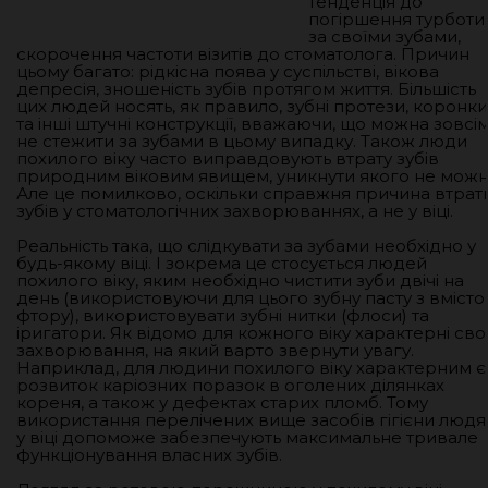
тенденція до
погіршення турботи
за своїми зубами,
скорочення частоти візитів до стоматолога. Причин
цьому багато: рідкісна поява у суспільстві, вікова
депресія, зношеність зубів протягом життя. Більшість
цих людей носять, як правило, зубні протези, коронки
та інші штучні конструкції, вважаючи, що можна зовсі
не стежити за зубами в цьому випадку. Також люди
похилого віку часто виправдовують втрату зубів
природним віковим явищем, уникнути якого не можн
Але це помилково, оскільки справжня причина втрат
зубів у стоматологічних захворюваннях, а не у віці.
Реальність така, що слідкувати за зубами необхідно у
будь-якому віці. І зокрема це стосується людей
похилого віку, яким необхідно чистити зуби двічі на
день (використовуючи для цього зубну пасту з вміст
фтору), використовувати зубні нитки (флоси) та
іригатори. Як відомо для кожного віку характерні сво
захворювання, на який варто звернути увагу.
Наприклад, для людини похилого віку характерним є
розвиток каріозних поразок в оголених ділянках
кореня, а також у дефектах старих пломб. Тому
використання перелічених вище засобів гігієни люд
у віці допоможе забезпечують максимальне тривале
функціонування власних зубів.