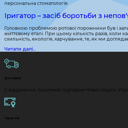
персональна стоматологія
Іригатор – засіб боротьби з непо
Головною проблемою ротової порожнини був і зали
життєвому етапі. При цьому кількість разів, коли к
схильність, екологія, харчування, те, як ми догляд
Читати далі...
Доставка
У відділення, поштомат, кур’єром Нової пошти, Укр
Гарантія