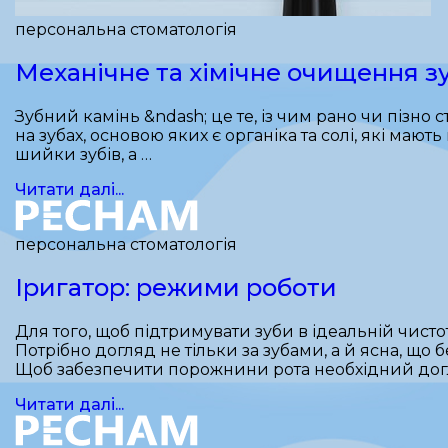
персональна стоматологія
Механічне та хімічне очищення з
Зубний камінь &ndash; це те, із чим рано чи пізн
на зубах, основою яких є органіка та солі, які ма
шийки зубів, а …
Читати далі...
персональна стоматологія
Іригатор: режими роботи
Для того, щоб підтримувати зуби в ідеальній чист
Потрібно догляд не тільки за зубами, а й ясна, що
Щоб забезпечити порожнини рота необхідний дог
Читати далі...