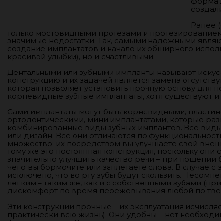
форма 
создал
Ранее 
только мостовидными протезами и протезированием. 
значимые недостатки. Так, самыми надежными являют
создание имплантатов и начало их обширного исполь
красивой улыбки), но и счастливыми.
Дентальными или зубными импланты называют искус
конструкцию и их задачей является замена отсутству
которая позволяет установить прочную основу для 
корневидные зубные имплантаты, хотя существуют и
Сами имплантаты могут быть корневидными, пластин
ортодонтическими, мини имплантатами, которые рази
комбинированные виды зубных имплантов. Все виды 
или дизайн. Все они отличаются по функциональност
множество: их посредством вы улучшаете свой внешн
тому же это постоянная конструкция, поскольку они
значительно улучшить качество речи – при ношении б
чего вы бормочите или заплетаете слова. В случае с 
исключено, что во рту зубы будут скользить. Несомн
легким – таким же, как и с собственными зубами (при
дискомфорт по время пережевывания любой по тве
Эти конструкции прочные – их эксплуатация исчисляе
практически всю жизнь). Они удобны – нет необходи