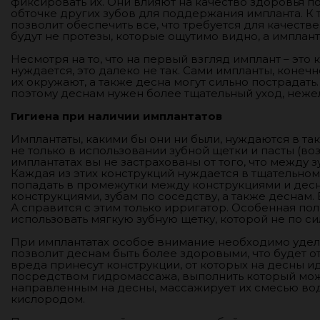
фиксировать их. Они влияют на качество здоровья по
обточке других зубов для поддержания импланта. К 
позволит обеспечить все, что требуется для качеств
будут не протезы, которые ощутимо видно, а имплант
Несмотря на то, что на первый взгляд имплант – это 
нуждается, это далеко не так. Сами импланты, конечн
их окружают, а также десна могут сильно пострадать.
поэтому деснам нужен более тщательный уход, нежел
Гигиена при наличии имплантатов
Имплантаты, какими бы они ни были, нуждаются в так
не только в использовании зубной щетки и пасты (во
имплантатах вы не застрахованы от того, что между 
Каждая из этих конструкций нуждается в тщательном у
попадать в промежутки между конструкциями и десн
конструкциями, зубам по соседству, а также деснам.
А справится с этим только ирригатор. Особенная пол
использовать мягкую зубную щетку, которой не по си
При имплантатах особое внимание необходимо удел
позволит деснам быть более здоровыми, что будет о
вреда принесут конструкции, от которых на десны и
посредством гидромассажа, выполнить который може
направленным на десны, массажирует их смесью во
кислородом.