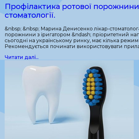
Профілактика ротової порожнини 
стоматології.
&nbsp; &nbsp; Марина Денисенко лікар-стоматолог
порожнини з іригатором &ndash; пріоритетний нап
сьогодні на українському ринку, має кілька режимі
Рекомендується починати використовувати прила
Читати далі...