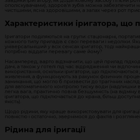
Завдяки іригатору, як додатковому засобу гігієни рот
ополіскувачами), здоров'я зубів можна забезпечити н
чистішими, ясна здоровішими, а запах через рот при
Характеристики іригатора, що 
Іригатори поділяються на групи: стаціонарні, портати
кожного типу приладів є свої переваги і недоліки. Я
універсальніший у всіх сенсах іригатор, тоді найкра
потрібно віддати перевагу саме йому?
Насамперед, варто відзначити, що цей прилад підход
дачі, а також у готелі під час відрядження чи відпоч
використання, оскільки іригатори, що підключаються
живлення, а функціонують за рахунок фізичних процес
замикання, що могло б призвести до трагічних наслі
для автоматичного контролю тиску води (надлишки 
легка вага, практично повна безшумність (на відміну в
іригатора, що підключається до крана, більш доступн
якість).
Щодо рідини, яку краще використовувати для іригації,
повністю і остаточно, звернімося до фактів і розгляне
Рідина для іригації