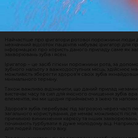
Найчастіше про іригатори ротової порожнини люди д
незначний відсоток пацієнтів набуває іригатор для пр
інформацією про користь даного приладу саме як зас
захворювань зубів і ясен.
Іригатор – це засіб гігієни порожнини рота, за доп
зубного нальоту з важкодоступних місць, здійснює м
можливість зберегти здоров'я своїх зубів якнайдовше
мінімального терміну.
Також важливо відзначити, що даний прилад незамінн
вистачає часу та сил для якісного очищення зубів вран
елементів, які ми щодня приймаємо з їжею та напоями
Здоров'я зубів перебуває під загрозою через часті пе
загального користування, де немає можливості після 
причиною виникнення карієсу та інших захворювань. 
починають турбувати в дуже молодому віці. Наприкл
для людей похилого віку.