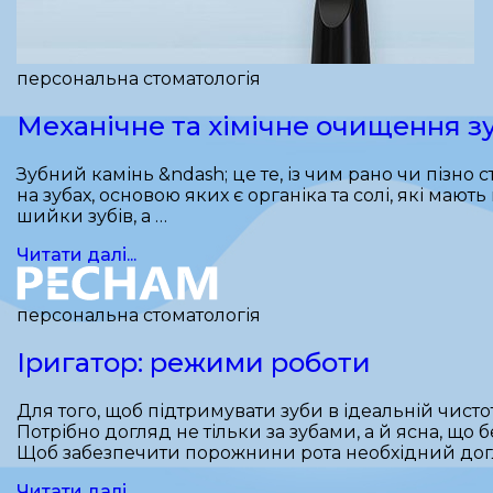
персональна стоматологія
Механічне та хімічне очищення з
Зубний камінь &ndash; це те, із чим рано чи пізн
на зубах, основою яких є органіка та солі, які ма
шийки зубів, а …
Читати далі...
персональна стоматологія
Іригатор: режими роботи
Для того, щоб підтримувати зуби в ідеальній чист
Потрібно догляд не тільки за зубами, а й ясна, що
Щоб забезпечити порожнини рота необхідний дог
Читати далі...