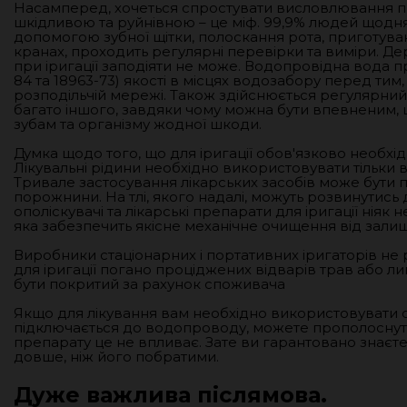
Насамперед, хочеться спростувати висловлювання про 
шкідливою та руйнівною – це міф. 99,9% людей щод
допомогою зубної щітки, полоскання рота, приготуван
кранах, проходить регулярні перевірки та виміри. Д
при іригації заподіяти не може. Водопровідна вода п
84 та 18963-73) якості в місцях водозабору перед тим
розподільчій мережі. Також здійснюється регулярний
багато іншого, завдяки чому можна бути впевненим, щ
зубам та організму жодної шкоди.
Думка щодо того, що для іригації обов'язково необхід
Лікувальні рідини необхідно використовувати тільки 
Тривале застосування лікарських засобів може бути
порожнини. На тлі, якого надалі, можуть розвинутис
ополіскувачі та лікарські препарати для іригації нія
яка забезпечить якісне механічне очищення від залишк
Виробники стаціонарних і портативних іригаторів не
для іригації погано проціджених відварів трав або л
бути покритий за рахунок споживача
Якщо для лікування вам необхідно використовувати оп
підключається до водопроводу, можете прополоснути
препарату це не впливає. Зате ви гарантовано знаєте,
довше, ніж його побратими.
Дуже важлива післямова.