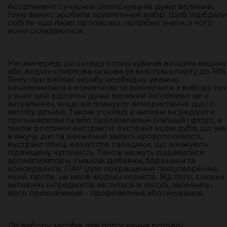
Асортимент сучасних ополіскувачів дуже великий,
тому важко зробити правильний вибір. Щоб підібрати
собі те «що лікар прописав», потрібно знати, з чого
вони складаються.
Насамперед, до складу ополіскувачів входить водян
або водно-спиртова основа (із вмістом спирту до 16%)
Тому при виборі засобу необхідно уважно
ознайомитися з етикеткою та виключити з вибору тих
у яких цей відсоток дуже великий (особливо це є
актуальним, якщо ви плануєте використання цього
засобу дітьми). Також у складі є активні інгредієнти:
протикаріозні та/або протизапальні (кальцій і фтор), а
також рослинні екстракти: екстракт кори дуба, що ма
в'яжучу дію та зниження зайвої кровоточивості,
екстракт ялиці, евкаліпта, гвоздики, що знижують
підвищену чутливість. Також можуть додаватися
ароматизатори, смакові добавки, барвники та
консерванти, ПАР (для покращення піноутворення,
який, проте, не несе жодної користі). Від того, скільки
активних інгредієнтів міститься в засобі, залежить і
його призначення - профілактика або лікування.
До вибору засобів для полоскання ротової