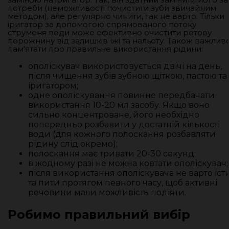
потреби (неможливості почистити зуби звичайним
методом), але регулярно чинити, так не варто. Тільки
іригатор за допомогою спрямованого потоку
струменя води може ефективно очистити ротову
порожнину від залишків їжі та нальоту. Також важлив
пам'ятати про правильне використання рідини:
ополіскувач використовується двічі на день,
після чищення зубів зубною щіткою, пастою та
іригатором;
одне ополіскування повинне передбачати
використання 10-20 мл засобу. Якщо воно
сильно концентроване, його необхідно
попередньо розбавити у достатній кількості
води (для кожного полоскання розбавляти
рідину слід окремо);
полоскання має тривати 20-30 секунд;
в жодному разі не можна ковтати ополіскувач;
після використання ополіскувача не варто їст
та пити протягом певного часу, щоб активні
речовини мали можливість подіяти.
Робимо правильний вибір