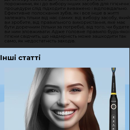
порожнини, як і до вибору інших засобів для гігієнічно
процедури слід підходити виважено і відповідально.
Ефективне полоскання зубів, як і все інше в житті
залежать тільки від нас самих: від вибору засобу, який
ви зробите, від правильного використання, яке має
бути доречним (тільки за потреби), від того, чи будете
ви ним зловживати. Адже головне правило будь-якої
гігієни свідчить, що надмірність може зашкодити так
само, як недостатність заходів.
Інші статті