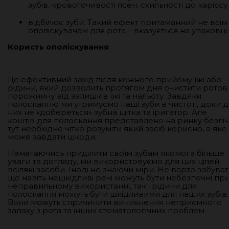
зубів, кровоточивості ясен, схильності до карієсу;
відбілює зуби. Такий ефект притаманний не всім
ополіскувачам для рота – вказується на упаковці.
Користь ополіскування
Це ефективний захід після кожного прийому їжі або
рідини, який дозволить протягом дня очистити ротов
порожнину від залишків їжі та нальоту. Завдяки
полосканню ми утримуємо наші зуби в чистоті, доки 
них не «добереться» зубна щітка та іригатор. Але
коштів для полоскання представлено на ринку безліч 
тут необхідно чітко розуміти який засіб корисно, а яке
може завдати шкоди.
Намагаючись приділити своїм зубам якомога більше
уваги та догляду, ми використовуємо для цих цілей
всілякі засоби. Іноді не знаючи міри. Не варто забуват
що навіть нешкідливі речі можуть бути небезпечні пр
неправильному використанні, так і рідини для
полоскання можуть бути шкідливими для наших зубів.
Вони можуть спричинити виникнення неприємного
запаху з рота та інших стоматологічних проблем.