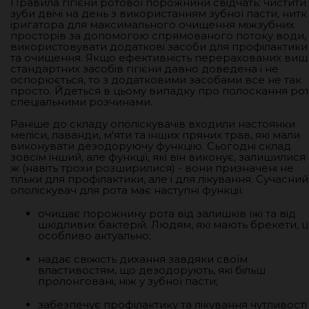
Правила гігієни ротової порожнини свідчать: чистити
зуби двічі на день з використанням зубної пасти, нитк
іригатора для максимального очищення міжзубних
просторів за допомогою спрямованого потоку води,
використовувати додаткові засоби для профілактики
та очищення. Якщо ефективність перерахованих вищ
стандартних засобів гігієни давно доведена і не
оспорюється, то з додатковими засобами все не так
просто. Йдеться в цьому випадку про полоскання ро
спеціальними розчинами.
Раніше до складу ополіскувачів входили настоянки
меліси, лаванди, м'яти та інших пряних трав, які мали
виконувати дезодоруючу функцію. Сьогодні склад
зовсім інший, але функції, які він виконує, залишилися 
ж (навіть трохи розширилися) - вони призначені не
тільки для профілактики, але і для лікування. Сучасний
ополіскувач для рота має наступні функції:
очищає порожнину рота від залишків їжі та від
шкідливих бактерій. Людям, які мають брекети, 
особливо актуально;
надає свіжість дихання завдяки своїм
властивостям, що дезодорують, які більш
пролонговані, ніж у зубної пасти;
забезпечує профілактику та лікування чутливості