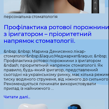
персональна стоматологія
Профілактика ротової порожнин
з іригатором – пріоритетний
напрямок стоматології.
&nbsp; &nbsp; Марина Денисенко лікар-
стоматолог&nbsp;&laquo;Медмаркет&raquo; &nbsp;
Профілактика ротової порожнини з іригатором
&ndash; пріоритетний напрямок стоматології. Як
правило, будь-який іригатор, представлений
сьогодні на українському ринку, має кілька режим
тиску водяного струменя, від ніжного до сильного.
Рекомендується починати використовувати
прилад із найнижчого …
Читати далі...