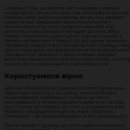
Справа в тому, що велика частина рідин у своєму
складі містить алкоголь, який має виконувати функцію
переносника таких інгредієнтів, як ментол, евкаліпт,
тимол та інші. Завданням даних компонентів є
проникнення в ясна та знищення мікробів. Але
алкоголь, який у більшості випадків досягає 26% у
складі, є причиною сухості у роті, а вона є однією з
причин неприємного запаху. До цієї думки прийшов
професор університету Ньюкасла Робін Сеймур, яки
також стверджує, що використання таких рідин мож
призвести до орального раку, оскільки завдяки
алкоголю канцерогенні фактори (наприклад, нікотин)
можуть легко проникнути в порожнину рота.
Користуємося вірно
Щоб засоби для ополіскування ротової порожнини
приносили користь, а не шкоду, ними необхідно
користуватися правильно і головне не часто:
максимально їх можна використовувати не частіше,
ніж 2-3 рази на тиждень. До того ж, їх використання
повинно проводитися курсом, який призначає
стоматолог і не використовуватися без необхідності.
Також не варто думати, що ополіскувач є відмінною
заміною на іригатор. Так, він здатний замінити його за