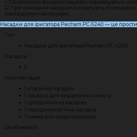
✅Обов'язково використовувати індивідуальні нас
🦷 При очищенні насадки контактують зі слизовою
індивідуальні аксесуари.
Насадки для іригатора Pecham PC-5240 — це прост
Тип:
Насадки для іригатора Pecham PC-5240
Насадки:
5
Комплектація:
1 класична насадка
1 насадка для видалення нальоту
1 ортодонтична насадка
1 пародонтологічна насадка
1 ложка для чищення язика
Особливості: