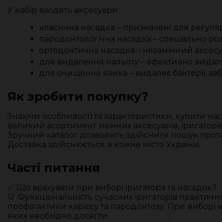
У набір входять аксесуари:
класична насадка – призначені для регуляр
пародонтологічна насадка – спеціально р
ортодонтична насадка – незамінний аксесуа
для видалення нальоту – ефективно видаляє 
для очищення язика – видаляє бактерії, заб
Як зробити покупку?
Знаючи особливості та характеристики, купити на
великий асортимент змінних аксесуарів, іригаторі
Зручний каталог дозволить здійснити пошук протя
Доставка здійснюється в кожне місто України.
Часті питання
✅ Що врахувати при виборі іригатора та насадок?
🦷 Функціональність сучасних іригаторів практич
профілактики карієсу та пародонтозу. При виборі н
яких необхідно досягти.