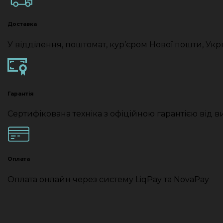
Доставка
У відділення, поштомат, кур’єром Нової пошти, Укр
Гарантія
Сертифікована техніка з офіційною гарантією від 
Оплата
Оплата онлайн через систему LiqPay та NovaPay