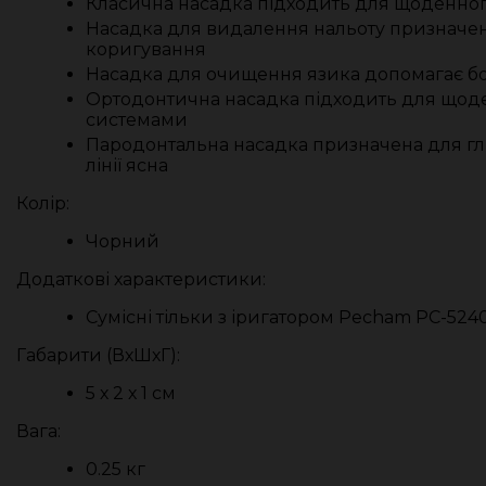
Класична насадка підходить для щоденно
Насадка для видалення нальоту призначена 
коригування
Насадка для очищення язика допомагає бо
Ортодонтична насадка підходить для щод
системами
Пародонтальна насадка призначена для г
лінії ясна
Колір:
Чорний
Додаткові характеристики:
Сумісні тільки з іригатором Pecham PC-524
Габарити (ВхШхГ):
5 х 2 х 1 см
Вага:
0.25 кг