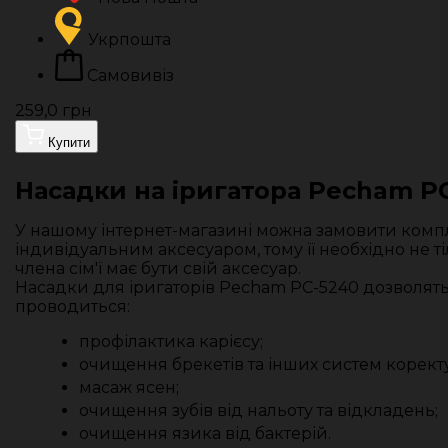
Укрпошта
Самовивіз
259,0 грн
Купити
Насадки на іригатора Pecham P
У нашому інтернет-магазині можна замовити компле
індивідуальним аксесуаром, тому її необхідно не ті
члена сім'ї має бути свій аксесуар.
Насадки для іригаторів Pecham PC-5240 дозволят
проводиться:
профілактика карієсу;
очищення брекетів та інших систем корект
масаж ясен;
очищення зубів від нальоту та відкладень;
очищення язика від бактерій.