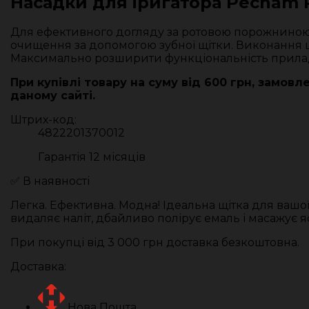
Насадки для іригатора Pecham 
Для ефективного догляду за ротовою порожниною 
очищення за допомогою зубної щітки. Виконання ц
Максимально розширити функціональність прилад
При купівлі товару на суму від 600 грн, замо
даному сайті.
Штрих-код:
4822201370012
Гарантія 12 місяців
✅ В наявності
Легка. Ефективна. Модна! Ідеальна щітка для вашо
видаляє наліт, дбайливо полірує емаль і масажує я
При покупці від 3 000 грн доставка безкоштовна.
Доставка:
Нова Пошта