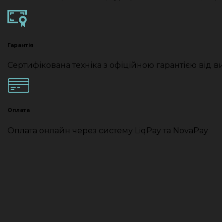
Гарантія
Сертифікована техніка з офіційною гарантією від 
Оплата
Оплата онлайн через систему LiqPay та NovaPay