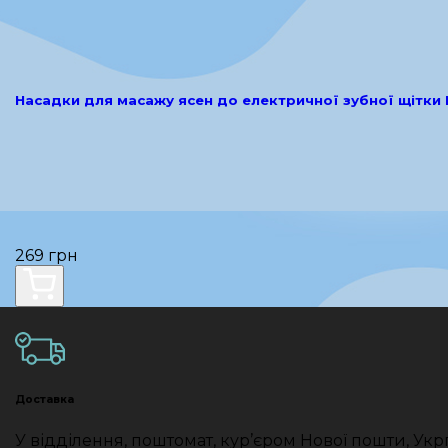
Насадки для масажу ясен до електричної зубної щітки 
269 грн
Доставка
У відділення, поштомат, кур’єром Нової пошти, Укр