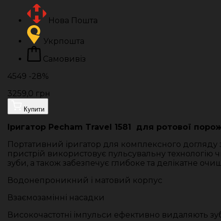
Нова Пошта
Укрпошта
Самовивіз
4549
-28%
3259,0 грн
Купити
Іригатор Pecham Travel 1581 для ротової поро
Портативний іригатор для комплексного догляду з
пристрій використовує пульсувальну технологію ч
зуби, а також забезпечує глибоке та делікатне очи
Водонепроникний і матовий корпус
Взаємозамінні насадки
Високочастотні імпульси ефективно видаляють зуб