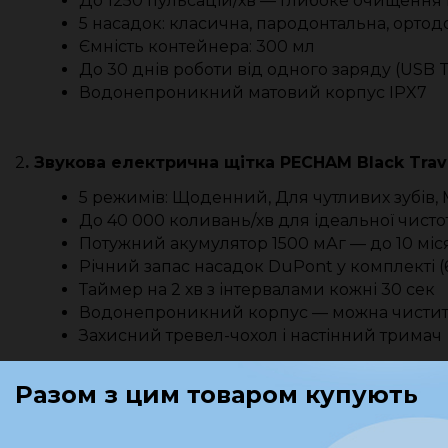
До 1250 пульсацій/хв — глибоке очищення м
5 насадок: класична, пародонтальна, ортод
Ємність контейнера: 300 мл
До 30 днів роботи від одного заряду (USB 
Водонепроникний матовий корпус IPX7
2
. Звукова електрична щітка PECHAM Black Trav
5 режимів: Щоденний, Для чутливих зубів, 
До 40 000 коливань/хв для ідеальної чисто
Потужний акумулятор 1500 мАг — до 10 міс
Річний запас насадок DuPont у комплекті (6
Таймер на 2 хв з інтервалами кожні 30 сек
Водонепроникний корпус — можна чистити 
Захисний тревел-чохол і настінний тримач
Разом з цим товаром купують