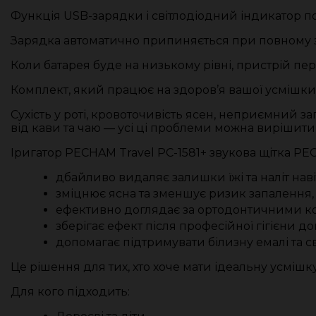
Функція USB-зарядки і світлодіодний індикатор 
Зарядка автоматично припиняється при повному 
Коли батарея буде на низькому рівні, пристрій 
Комплект, який працює на здоров’я вашої усмішк
Сухість у роті, кровоточивість ясен, неприємний за
від кави та чаю — усі ці проблеми можна вирішит
Іригатор
PECHAM Travel PC-1581
+ звукова щітка P
дбайливо видаляє залишки їжі та наліт навіт
зміцнює ясна та зменшує ризик запалення,
ефективно доглядає за ортодонтичними ко
зберігає ефект після професійної гігієни д
допомагає підтримувати білизну емалі та с
Це рішення для тих, хто хоче мати ідеальну усмішк
Для кого підходить: