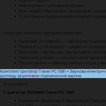
Дорослі та діти
Користувачі з чутливими яснами
Для людей з брекетами, імплантами, коро
Ті, хто прагне підтримувати здоров’я поро
Чому цей комплект вигідний саме вам:
Закриває всі потреби — від базового догляд
Підходить усій родині — завдяки індивід
Економія — вигідніше, ніж купувати пристр
Стильний дизайн — чорний колір гармонійн
Портативність — займає мінімум місця у ванн
Комплект Іригатор Travel PC-1581 + Звукова електри
догляду за ротовою порожниною вдома.
У комплекті:
1. Іригатор PECHAM Travel PC-1581
4 режими: Дбайливий, Щоденний, Сильни