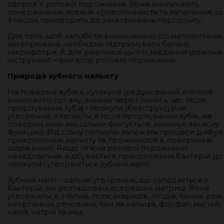
здоров'я ротової порожнини. Вони викликають
почервоніння ясен, їх кровоточивість та запалення, щ
з часом призводить до захворювань пародонту.
Для того, щоб запобігти виникненню стоматологічних
захворювань необхідно підтримувати баланс
мікрофлори. А для реалізації цього завдання ідеальн
інструмент – іригатор ротової порожнини.
Природа зубного нальоту
На поверхні зубів є кутикула (редукований епітелій
емалевого органу, зникає через якийсь час після
прорізування зуба) і пелікула (безструктурне
утворення, з'являється після прорізування зубів, на
поверхні яких він щільно фіксується, виконує захисну
функцію). Від стану пелікули залежать процеси дифузії
прикріплення нальоту та проникності в поверхневі
шари емалі. Якщо гігієна ротової порожнини
незадовільна, відбувається прикріплення бактерій до
пелікули і утворюється зубний наліт.
Зубний наліт - щільне утворення, що складається з
бактерій, які розташовані всередині матриці. Вона
утворюється з білків, полісахаридів, ліпідів, також деяк
неорганічні речовини, такі як кальцій, фосфат, магній,
калій, натрій та інші.