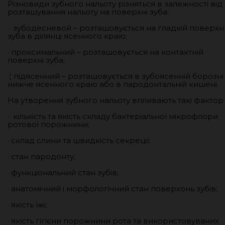
Різновиди зубного нальоту різняться в залежності від
розташування нальоту на поверхні зуба:
· зубодесневой – розташовується на гладкій поверхн
зуба в ділянці ясенного краю;
· проксимальний – розташовується на контактній
поверхні зуба;
·¦ підясенний – розташовується в зубоясенній борозні
нижче ясенного краю або в пародонтальній кишені.
На утворення зубного нальоту впливають такі фактор
· кількість та якість складу бактеріальної мікрофлори
ротової порожнини;
· склад слини та швидкість секреції;
· стан пародонту;
· функціональний стан зубів;
· анатомічний і морфологічний стан поверхонь зубів;
· якість їжі;
· якість гігієни порожнини рота та використовуваних