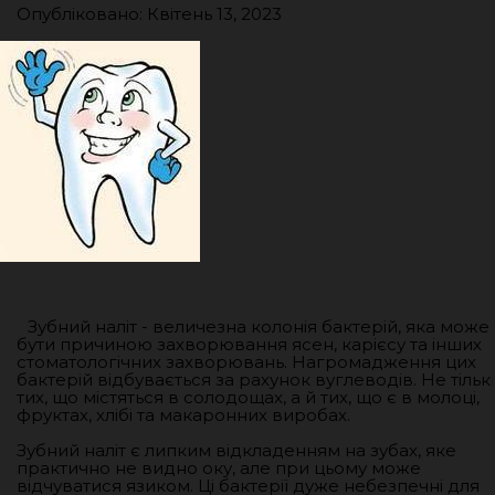
Опубліковано: Квітень 13, 2023
Зубний наліт - величезна колонія бактерій, яка може
бути причиною захворювання ясен, карієсу та інших
стоматологічних захворювань. Нагромадження цих
бактерій відбувається за рахунок вуглеводів. Не тільк
тих, що містяться в солодощах, а й тих, що є в молоці,
фруктах, хлібі та макаронних виробах.
Зубний наліт є липким відкладенням на зубах, яке
практично не видно оку, але при цьому може
відчуватися язиком. Ці бактерії дуже небезпечні для