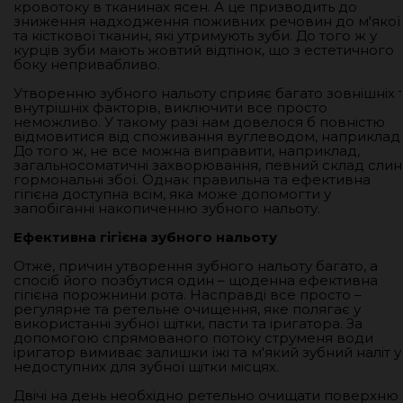
кровотоку в тканинах ясен. А це призводить до
зниження надходження поживних речовин до м'якої
та кісткової тканин, які утримують зуби. До того ж у
курців зуби мають жовтий відтінок, що з естетичного
боку непривабливо.
Утворенню зубного нальоту сприяє багато зовнішніх 
внутрішніх факторів, виключити все просто
неможливо. У такому разі нам довелося б повністю
відмовитися від споживання вуглеводом, наприклад.
До того ж, не все можна виправити, наприклад,
загальносоматичні захворювання, певний склад слин
гормональні збої. Однак правильна та ефективна
гігієна доступна всім, яка може допомогти у
запобіганні накопиченню зубного нальоту.
Ефективна гігієна зубного нальоту
Отже, причин утворення зубного нальоту багато, а
спосіб його позбутися один – щоденна ефективна
гігієна порожнини рота. Насправді все просто –
регулярне та ретельне очищення, яке полягає у
використанні зубної щітки, пасти та іригатора. За
допомогою спрямованого потоку струменя води
іригатор вимиває залишки їжі та м'який зубний наліт у
недоступних для зубної щітки місцях.
Двічі на день необхідно ретельно очищати поверхню