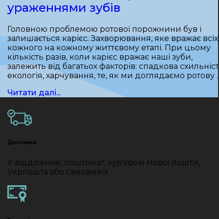
ураженнями зубів
Головною проблемою ротової порожнини був і
залишається карієс. Захворювання, яке вражає всіх 
кожного на кожному життєвому етапі. При цьому
кількість разів, коли карієс вражає наші зуби,
залежить від багатьох факторів: спадкова схильніст
екологія, харчування, те, як ми доглядаємо ротову 
Читати далі...
Доставка
У відділення, поштомат, кур’єром Нової пошти,
Укрпошта або самовивіз.