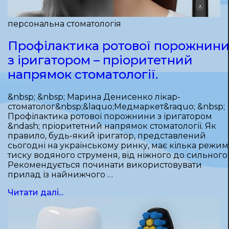
персональна стоматологія
Профілактика ротової порожнин
з іригатором – пріоритетний
напрямок стоматології.
&nbsp; &nbsp; Марина Денисенко лікар-
стоматолог&nbsp;&laquo;Медмаркет&raquo; &nbsp;
Профілактика ротової порожнини з іригатором
&ndash; пріоритетний напрямок стоматології. Як
правило, будь-який іригатор, представлений
сьогодні на українському ринку, має кілька режим
тиску водяного струменя, від ніжного до сильного.
Рекомендується починати використовувати
прилад із найнижчого …
Читати далі...