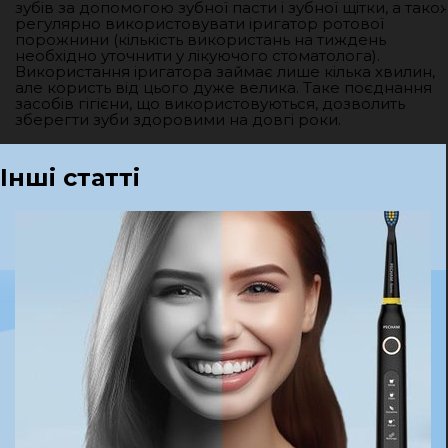
зубів за допомогою зубної пасти і зубної щітки, а тако
регулярно використовувати іригатор ротової
порожнини (кількість використань на тиждень
необхідно уточнити у лікуючого стоматолога).
Використання іригатора займає лише кілька хвилин,
але користь від цього дуже велика. Таке поєднання
засобів гігієни, що використовуються, дозволить
зберегти зуби здоровими на довгі роки.
Інші статті