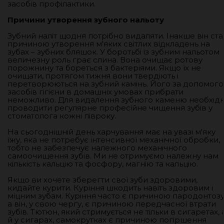
засобів профілактики.
Причини утворення зубного нальоту
Зубний наліт щодня потрібно видаляти. Інакше він ста
причиною утворення м'яких світлих відкладень на
зубах – зубних бляшок. У боротьбі із зубним нальотом
величезну роль грає слина. Вона очищає ротову
порожнину та бореться з бактеріями. Якщо їх не
очищати, протягом тижня вони твердіють і
перетворюються на зубний камінь. Його за допомог
засобів гігієни в домашніх умовах прибрати
неможливо. Для видалення зубного каменю необхід
проводити регулярне професійне чищення зубів у
стоматолога кожні півроку.
На сьогоднішній день харчування має на увазі м'яку
їжу, яка не потребує інтенсивної механічної обробки,
тобто не забезпечує належного механічного
самоочищення зубів. Ми не отримуємо належну нам
кількість кальцію та фосфору, магнію та кальцію.
Якщо ви хочете зберегти свої зуби здоровими,
кидайте курити. Куріння шкодить навіть здоровим і
міцним зубам. Куріння часто є причиною пародонтозу
а він, у свою чергу, є причиною передчасної втрати
зубів. Тютюн, який стримується не тільки в сигаретах, 
й у сигарах, самокрутках є причиною погіршення